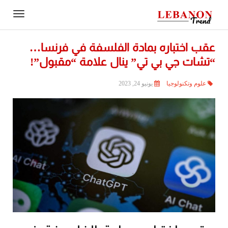
Contact
igation
Us
عقب اختباره بمادة الفلسفة في فرنسا…
“تشات جي بي تي” ينال علامة “مقبول”!
علوم وتكنولوجيا
يونيو 24, 2023