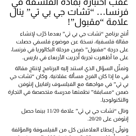
عقب اختباره بمادة الفلسفة في
فرنسا… “تشات جي بي تي” ينال
علامة “مقبول”!
أنتج برنامج “تشات جي بي تي” بعدما دُرّب لإنشاء
مقالة فلسفية، نسخة عن موضوع فلسفي حصلت
على درجة “مقبول” ضمن مرحلة البكالوريا في فرنسا،
على ما أظهرت تجربة أُجريت الأربعاء في باريس.
وتمثّل السؤال الذي استند إليه البرنامج لإنتاج مقالة
في ما إذا كان الفرح مسألة عقلانية. وكان “تشات جي
بي تي” في مواجهة مع الفيلسوف رافاييل إنثوفن
ضمن “مسابقة” نظمتها مدرسة متخصصة في التجارة
والتكنولوجيا.
ونال “تشات جي بي تي” علامة 11/20 بينما حصل
إنثوفن على 20/20.
وتولّى إعطاء العلامتين كل من الفيلسوفة والمؤلفة