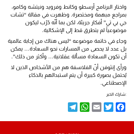
واختار البرنامج أرسطو وكانط وفرويد ونيتشه وكامو،
بمراجع مبهمة ومختصرة. وظهرت في مقالة “تشات
جي بي تي” أفكار جريئة، لكن بما أنّه دُرّب ليكون
موضوعياً لم يتطرق قط إلى الإشكالية.
وجاء في خاتمة موضوعه “ليس هناك من إجابة عالمية
بل عدد لا يحصى من المسارات نحو السعادة… يمكن
أن تكون السعادة مسألة عقلانية… وأكثر من ذلك”.
ورأى إنثوفن أنّ الفلاسفة هم من الأشخاص الذين لا
يُحتمل بصورة كبيرة أن يتم استبدالهم بالذكاء
الإصطناعي.
:شارك الخبر
Telegram
WhatsApp
Email
Twitter
Facebook