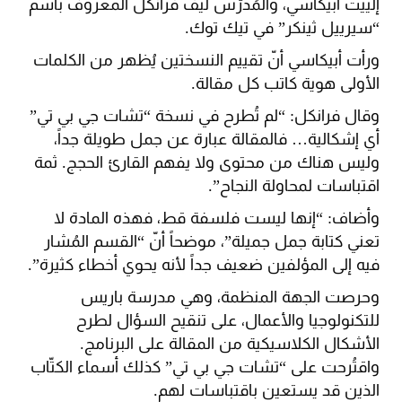
إلييت أبيكاسي، والمُدرّس ليف فرانكل المعروف باسم
“سيرييل ثينكر” في تيك توك.
ورأت أبيكاسي أنّ تقييم النسختين يُظهر من الكلمات
الأولى هوية كاتب كل مقالة.
وقال فرانكل: “لم تُطرح في نسخة “تشات جي بي تي”
أي إشكالية… فالمقالة عبارة عن جمل طويلة جداً،
وليس هناك من محتوى ولا يفهم القارئ الحجج. ثمة
اقتباسات لمحاولة النجاح”.
وأضاف: “إنها ليست فلسفة قط، فهذه المادة لا
تعني كتابة جمل جميلة”، موضحاً أنّ “القسم المُشار
فيه إلى المؤلفين ضعيف جداً لأنه يحوي أخطاء كثيرة”.
وحرصت الجهة المنظمة، وهي مدرسة باريس
للتكنولوجيا والأعمال، على تنقيح السؤال لطرح
الأشكال الكلاسيكية من المقالة على البرنامج.
واقتُرحت على “تشات جي بي تي” كذلك أسماء الكتّاب
الذين قد يستعين باقتباسات لهم.