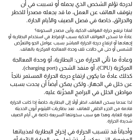
لدرجة تؤلم الشخص الذي يحمله أو تسببت في أن
يتوقف الهاتف عن العمل، ما قد يجعله مصدراً للخطر
والحرائق، خاصة في فصل الصيف والأيام الحارة.
لماذا ترتفع حرارة الهواتف الذكية، وأين مصدر السخونة؟
عادةً ما تسخن الهواتف الذكية بسبب الإفراط في استخدام البطارية أو
إجهادها أو ارتفاع درجة الحرارة المباشر بسبب عوامل الجو والتعرُّض
للشمس أو حتى في حالات تلف وحدة المعالجة المركزية بالهاتف.
وعادةً ما تأتي الحرارة من: البطارية، أو وحدة المعالجة
المركزية (CPU)، أو منفذ الشحن (charging port).
كذلك عادةً ما يكون ارتفاع درجة الحرارة المستمر ناتجاً
عن خلل في الجهاز، ولكن يمكن أيضاً أن يحدث بسبب
مواطن الخلل في البرامج المخزّنة عليه.
لذا عندما يسخن الهاتف، انظر أولاً إلى البطارية، خاصةً إذا كانت الحرارة
قادمة من الجزء الخلفي للهاتف. تعد بطاريات الليثيوم أيون الحديثة
قوية للغاية، وهذا هو سبب سخونتها السريعة خاصة في أيام الصيف
شديدة الحرارة.
وأحياناً قد تتسبب الحرارة في إخراج البطارية لمذيباتها
العضوية، التي يمكن أن تشتعل من الحرارة الزائدة أو