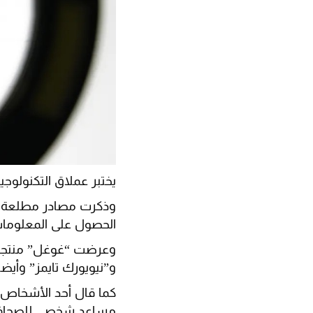
يختبر عملاق التكنولوجي
وذكرت مصادر مطلعة أن
الحصول على المعلومات
وعرضت “غوغل” منتجها 
و”نيويورك تايمز” وأي
كما قال أحد الأشخاص ال
مساعد شخصي للصحافيين