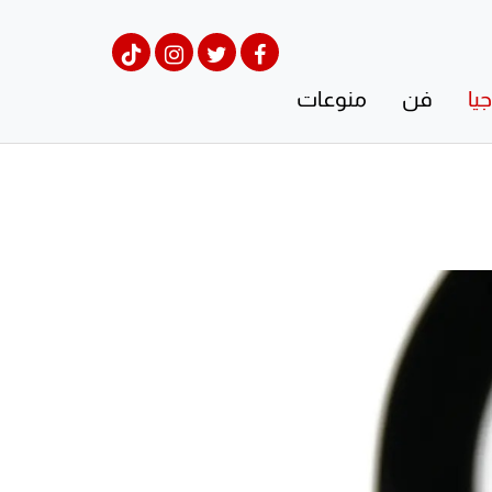
يا
فن
منوعات