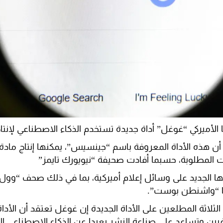
ا الأميركي “غوغل” أداة جديدة تستخدم الذكاء الاصطناعي لإنت
 هذه الأداة المعروفة باسم “جينسيس”، يمكنها إنتاج مادة
 المطلوبة، حسبما أفادت صحيفة “نيويورك تايمز”
الجديد على وسائل إعلام أميركية، بما في ذلك صحف “وول
ضا “واشنطن بوست”.
ثلاثة المطلعين على الأداة الجديدة إن غوغل تعتقد أن الأدا
 وتساعد على صناعة النشر بعيدا عن الذكاء الاصطناعي الت