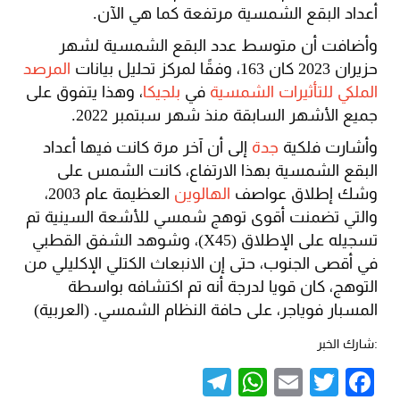
أعداد البقع الشمسية مرتفعة كما هي الآن.
وأضافت أن متوسط عدد البقع الشمسية لشهر
حزيران 2023 كان 163، وفقًا لمركز تحليل بيانات
المرصد
الملكي للتأثيرات الشمسية
في
بلجيكا
، وهذا يتفوق على
جميع الأشهر السابقة منذ شهر سبتمبر 2022.
وأشارت فلكية
جدة
إلى أن آخر مرة كانت فيها أعداد
البقع الشمسية بهذا الارتفاع، كانت الشمس على
وشك إطلاق عواصف
الهالوين
العظيمة عام 2003،
والتي تضمنت أقوى توهج شمسي للأشعة السينية تم
تسجيله على الإطلاق (X45)، وشوهد الشفق القطبي
في أقصى الجنوب، حتى إن الانبعاث الكتلي الإكليلي من
التوهج، كان قويا لدرجة أنه تم اكتشافه بواسطة
المسبار فوياجر، على حافة النظام الشمسي. (العربية)
:شارك الخبر
Telegram
WhatsApp
Email
Twitter
Facebook