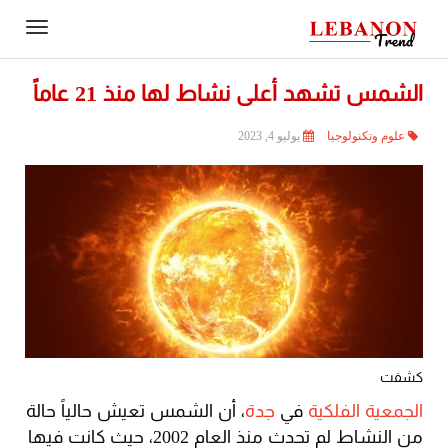
Contact
igation
Us
الشمس تشهد أعلى نشاط لها منذ 21 عاماً
علوم وتكنولوجيا
يوليو 4, 2023
كشفت
الجمعية الفلكية
في
جدة
، أن الشمس تعيش حالياً حالة
من النشاط لم تحدث منذ العام 2002، حيث كانت فيها