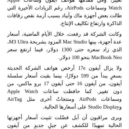
تغيير، وفي مقدّمها هواتف آيفون وساعات Apple
Watch وسماعات AirPods، رغم الزيادات الأخيرة التي
طالت بعض أجهزة ماك وآيباد بسبب أزمة نقص رقاقات
الذاكرة وارتفاع تكاليف الإنتاج.
وكانت الشركة قد رفعت، خلال الأيام الماضية، أسعار
عدة أجهزة، بينها Mac Studio المزود بشريحة M3 Ultra،
الذي زاد سعره حتى 1300 دولار، فيما ارتفع سعر
MacBook Neo بنحو 100 دولار.
ولا يزال آيفون 17e أرخص هواتف الشركة الحديثة
بسعرٍ يبدأ من 599 دولارًا، بينما بقيت أسعار سلسلة
آيفون، من آيفون 16 حتى آيفون 17 برو ماكس، من
دون تغيير. كما حافظت ساعات Apple Watch
وسماعات AirPods ومنتجاتٌ أخرى مثل AirTag
وStudio Display على أسعارها الحالية.
ويرى مراقبون أن آبل فضّلت تثبيت أسعار أجهزتها
الحالية تمهيدًا للكشف عن جيلٍ جديدٍ من آيفون