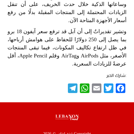
وساعاتها الذكية خلال حدث الخريف، على أن تنقل
الزيادات المحتملة إلى المنتجات المقبلة بدلًا من رفع
أسعار الأجهزة المتاحة الآن.
وتشير تقديراتٌ إلى أن آبل قد ترفع سعر آيفون 18 برو
بما يصل إلى 250 دولارًا للحفاظ على هوامش أرباحها،
في ظل ارتفاع تكاليف المكونات، فيما تبقى المنتجات
الأصغر، مثل AirPods وAirTag وقلم Apple Pencil، أقل
عرضةً للزيادات السعرية.
:شارك الخبر
Telegram
WhatsApp
Email
Twitter
Facebook
Copyright ترند لبنان © 2026