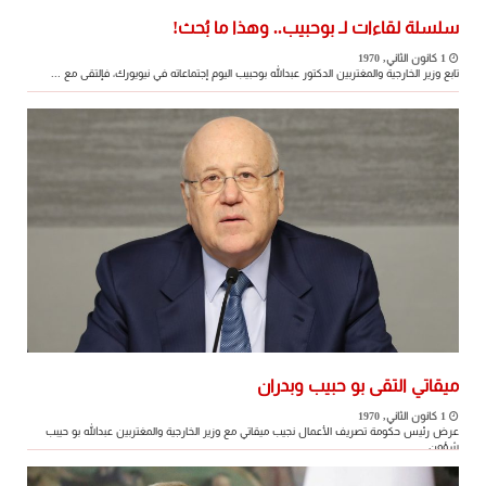
سلسلة لقاءات لـ بوحبيب.. وهذا ما بُحث!
1 كانون الثاني, 1970
تابع وزير الخارجية والمغتربين الدكتور عبدالله بوحبيب اليوم إجتماعاته في نيويورك، فإلتقى مع ...
ميقاتي التقى بو حبيب وبدران
1 كانون الثاني, 1970
عرض رئيس حكومة تصريف الأعمال نجيب ميقاتي مع وزير الخارجية والمغتربين عبدالله بو حيبب
شؤون ...