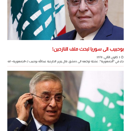
بوحبيب الى سوريا لبحث ملف النازحين!
1 كانون الثاني, 1970
جاء في “ألجمهورية”: عشيّة توجّهه الى دمشق، قال وزير الخارجية عبدالله بوحبيب لـ«الجمهورية» انه
...