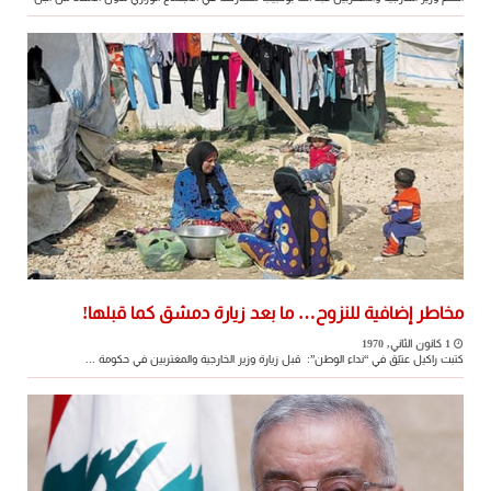
...
مخاطر إضافية للنزوح… ما بعد زيارة دمشق كما قبلها!
1 كانون الثاني, 1970
كتبت راكيل عتيّق في “نداء الوطن”: قبل زيارة وزير الخارجية والمغتربين في حكومة ...