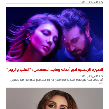
1 كانون الثاني, 1970
بعد مرور 5 ساعات على طرحها لأغنيتها الجديدة بعنوان “العقد”، تفاجأت النجمة اللبنانيّة اليسا
بحذف ...
الصورة الرسمية لديو أصالة وماجد المهندس: “القلب والروح”
1 كانون الثاني, 1970
أعلن فائق حسن زوج الفنانة السورية أصالة نصري عن ديو جديد يجمع بينها وبين الفنان العراقي
ماجد ...