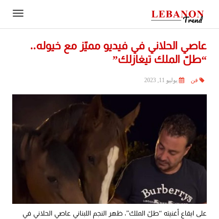
Contact
igation
Us
عاصي الحلاني في فيديو مميّز مع خيوله..
“طلّ الملك تيغازلك”
فن
يوليو 11, 2023
على ايقاع أغنيته “طلّ الملك”، ظهر النجم اللبناني عاصي الحلاني في