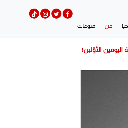
يا
فن
منوعات
اليومين الأوّلين!