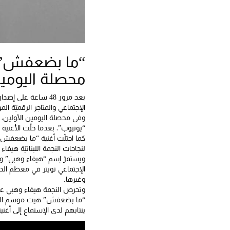
“ما بضعفش” له
محصلة اليومين 
بعد مرور 48 ساعة 
الإجتماعي والمتاجر الرقميّة الم
وفي محصلة اليومين الأولين، 
“يوتيوب”، بعدما حلّت الأغنية ف
لنجاحات النجمة اللبنانيّة هيفاء
ويستمرّ إسم “هيفاء وهبي” وع
الإجتماعي تويتر في معظم الدو
وغيرها.
وتحرص النجمة هيفاء وهبي على
“ما بضعفش” هيت موسم الصيف 
ينتابهم لدى الإستماع إلى أغنيت