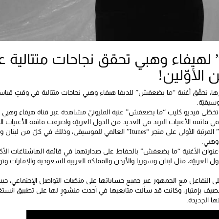
يفاء وهبي تحقق نجاحات متتالية عالمي
الأوّلين!
على إصدارها، تحقّق أغنية “ما بضعفش” للديفا هيفاء وهبي نجاحات متتالية في وقتٍ قي
وسيقيّة.
تخطّى فيديو كليب “ما بضعفش” عتبة المليونيّ مشاهدة عبر قناة هيفاء وهبي 
ي قائمة الأغنيات الترند في العديد من الدول العربيّة واخترقت قائمة الأغنيات الأكث
كما احتلّت أغنية “ما بضعفش” المرتبة الأولى على متجر “Itunes” العالمي للموسيقى، و
 وهبي.
نوان الأغنية “ما بضعفش” بالحفاظ على صدارتهما في قائمة الهاشتاغات الأكثر
ل العربيّة، مثل لبنان وسوريا والأردن والمملكة العربية السعودية والإمارات وت
 التفاعل مع الجمهور عبر جميع حساباتها على منصّات التواصل الإجتماعي، حيث 
بإمتياز، وكانت قد سألت متابعيها في أحدث منشورٍ لها على تطبيق انستغر
ها الجديدة.