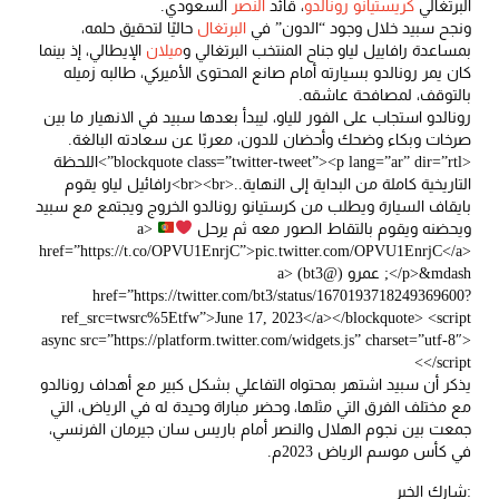
البرتغالي
كريستيانو رونالدو
، قائد
النصر
السعودي.
ونجح سبيد خلال وجود “الدون” في
البرتغال
حاليًا لتحقيق حلمه،
بمساعدة رافاييل لياو جناح المنتخب البرتغالي و
ميلان
الإيطالي، إذ بينما
كان يمر رونالدو بسيارته أمام صانع المحتوى الأميركي، طالبه زميله
بالتوقف، لمصافحة عاشقه.
رونالدو استجاب على الفور للياو، ليبدأ بعدها سبيد في الانهيار ما بين
صرخات وبكاء وضحك وأحضان للدون، معربًا عن سعادته البالغة.
<blockquote class=”twitter-tweet”><p lang=”ar” dir=”rtl”>اللحظة
التاريخية كاملة من البداية إلى النهاية..<br><br>رافائيل لياو يقوم
بايقاف السيارة ويطلب من كرستيانو رونالدو الخروج ويجتمع مع سبيد
ويحضنه ويقوم بالتقاط الصور معه ثم يرحل
<a
href=”https://t.co/OPVU1EnrjC”>pic.twitter.com/OPVU1EnrjC</a>
</p>&mdash; عمرو (@bt3) <a
href=”https://twitter.com/bt3/status/1670193718249369600?
ref_src=twsrc%5Etfw”>June 17, 2023</a></blockquote> <script
async src=”https://platform.twitter.com/widgets.js” charset=”utf-8″>
</script>
يذكر أن سبيد اشتهر بمحتواه التفاعلي بشكل كبير مع أهداف رونالدو
مع مختلف الفرق التي مثلها، وحضر مباراة وحيدة له في الرياض، التي
جمعت بين نجوم الهلال والنصر أمام باريس سان جيرمان الفرنسي،
في كأس موسم الرياض 2023م.
:شارك الخبر