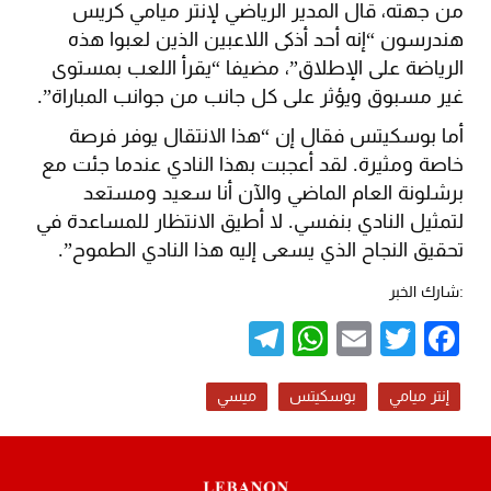
من جهته، قال المدير الرياضي لإنتر ميامي كريس
هندرسون “إنه أحد أذكى اللاعبين الذين لعبوا هذه
الرياضة على الإطلاق”، مضيفا “يقرأ اللعب بمستوى
غير مسبوق ويؤثر على كل جانب من جوانب المباراة”.
أما بوسكيتس فقال إن “هذا الانتقال يوفر فرصة
خاصة ومثيرة. لقد أعجبت بهذا النادي عندما جئت مع
برشلونة العام الماضي والآن أنا سعيد ومستعد
لتمثيل النادي بنفسي. لا أطيق الانتظار للمساعدة في
تحقيق النجاح الذي يسعى إليه هذا النادي الطموح”.
:شارك الخبر
Telegram
WhatsApp
Email
Twitter
Facebook
إنتر ميامي
بوسكيتس
ميسي