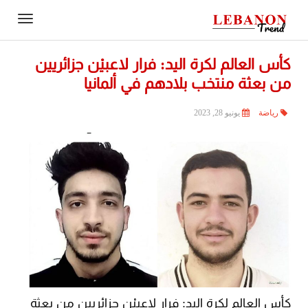
Contact
igation
Us
كأس العالم لكرة اليد: فرار لاعبيْن جزائريين
من بعثة منتخب بلادهم في ألمانيا
رياضة
يونيو 28, 2023
كأس العالم لكرة اليد: فرار لاعبيْن جزائريين من بعثة