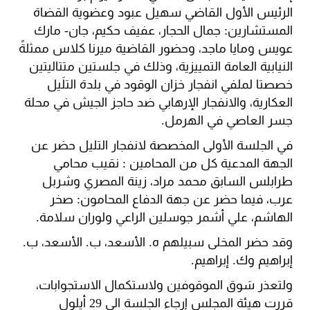
الرئيس الأول القاضي سهيل عبود وعضوية القضاة
المستشارين: جمال الحجار، عفيف حكيم، جان- مارك
عويس ومايا ماجد، وحضور القاضية ميرنا كلاس ممثلةً
النيابية العامة التمييزية، وذلك في جلستين متتاليتين
خصصتا لملفي انفجار خزان الوقود في بلدة التلَيل
العكارية، والانفجار الإرهابي ضد حاجز الجيش في محلة
جسر العاصي في الهرمل.
في الجلسة الأولى المخصصة لانفجار التليل حضر عن
الجهة المدعية كل من المحامين : نقيب محامي
طرابلس السابق محمد مراد، زينة المصري وشربل
عرب، فيما حضر عن جهة الدفاع المحامون: صخر
الهاشم، علي أشمر جوسلين الراعي ولوران سلامة.
وقد حضر المخلى سبيلهم ه. الأسعد، ب. الأسعد، ب.
إبراهيم وك. إبراهيم.
ولتعذر سَوق الموقوفين ولاستكمال الاستجوابات،
قررت هيئة المجلس إرجاء الجلسة الى 29 أيلول