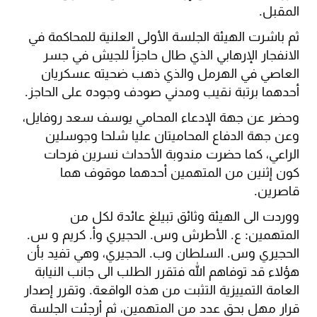
المقبل.
ثم باشرت الهيئة الجلسة الأولى العلنية للمحاكمة في
الانفجار الإرهابي الذي طال حاجزاً للجيش في جسر
العاصي في الهرمل والذي ذهب ضحيته عسكريان
أحدهما برتبة نقيب ومدني صودف وجوده على الحاجز.
وحضر عن جهة الإدعاء المحامي يوسف سعد روفايل،
وعن جهة الدفاع المحاميتان عليا شلحا وجوسلين
الراعي، كما حضرت مندوبة الأحداث نسرين فرحات
كون إثنين من المتهمين أحدهما موقوف هما
قاصرين.
ووردت الى الهيئة وثائق تبيلغ عائدة لكل من
المتهمين: ع. الأطرش وس. الحجيري وأ. كريم و س.
الحجيري وس. السلطان وب. الحجيري، وهي تفيد بأن
هؤلاء قد توفاهم الله فتقرر الطلب الى جانب النيابة
العامة التمييزية التثبت من هذه الواقعة. وتقرر إصدار
قرار مهل بحق عدد من المتهمين، ثم أرجئت الجلسة