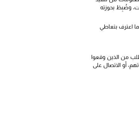
 وضُبِطَ بحوزته
كما اعترف بتعاطي
تطلب من الذين وقعوا
تهم، أو الاتصال على