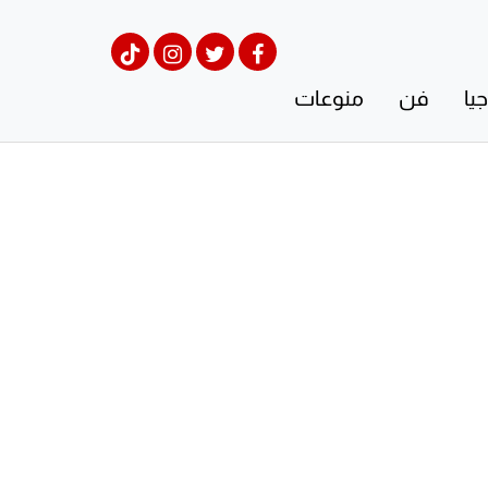
يا
فن
منوعات