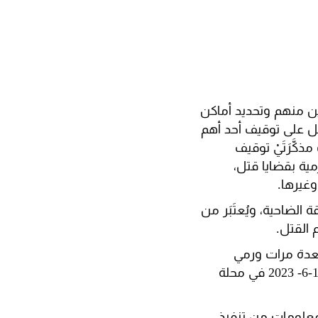
ين منهم وتحديد أماكن
ل على توقيف أحد أهم
ضاء بموجب مذكَّرَتَيْ توقيف
مية بقضايا قتل،
وغيرها.
لضاحية، ويُعتَبَر من
 لعدة مرات ورمي
قذائف صاروخية باتجاههم، وآخرها محاولة قتل أحد عناصر شعبة المعلومات بتاريخ 12-6- 2023 في محلة
ة المعلومات من تنفيذ