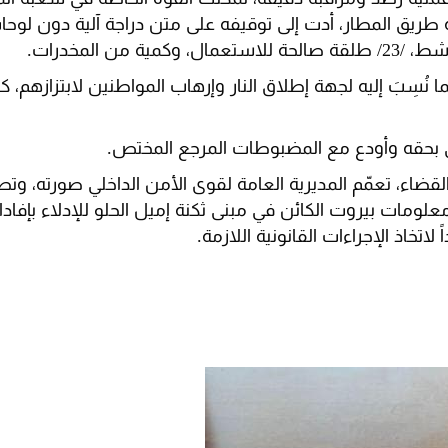
ريق المطار، أدت إلى توقيفه على متن دراجة آلية دون لوحات،
ا نُسِبَ إليه لجهة إطلاق النار وإرهاب المواطنين لابتزازهم، 
ي بحقه وأودع مع المضبوطات المرجع المختص.
القضاء، تعمّم المديرية العامة لقوى الأمن الداخلي صورته، و
معلومات بيروت الكائن في مبنى ثكنة إميل الحلو للإدلاء بإفادا