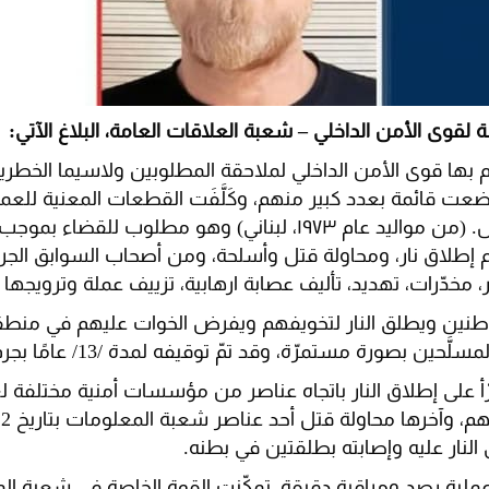
 لقوى الأمن الداخلي – شعبة العلاقات العامة، البلاغ الآتي:
قوم بها قوى الأمن الداخلي لملاحقة المطلوبين ولاسيما الخطر
ت قائمة بعدد كبير منهم، وكَلَّفَت القطعات المعنية للعم
الخطرين، ويدعى: ح. ص. (من مواليد عام ۱۹۷۳، لبناني) وهو مطلوب للق
رائم إطلاق نار، ومحاولة قتل وأسلحة، ومن أصحاب السوابق الجر
مخدّرات، تهديد، تأليف عصابة ارهابية، تزييف عملة وترويجها 
طنين ويطلق النار لتخويفهم ويفرض الخوات عليهم في منطقة ا
ن بصورة مستمرّة، وقد تمّ توقيفه لمدة /13/ عامًا بجرم القتل.
جرّأ على إطلاق النار باتجاه عناصر من مؤسسات أمنية مختلفة
النار عليه وإصابته بطلقتين في بطنه.
-7- 2023 وبعد عملية رصد ومراقبة دقيقة، تمكّنت القوة الخاصة في شعب