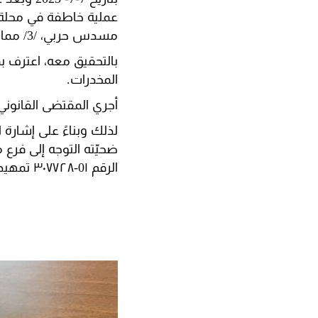
عملية خاطفة في محلة ط
مسدس حربي، /3/ مماشط، /23/ طلقة صالحة للاستعمال، وكمية من المخدرات.
بالتحقيق معه، اعترف بم
المخدرات.
أجري المقتضى القانون
لذلك وبناءً على إشارة 
ضحيّته التوجه إلى فرع 
الرقم 0۱-۳۰۷۷۲۸ تمهيداً لاتخاذ الإجراءات القانونية اللازمة.