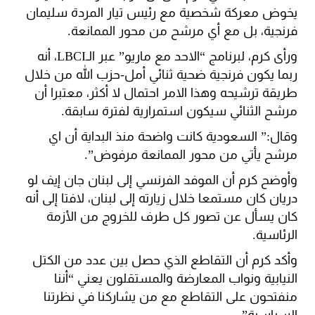
يخوض معركة شخصية مع رئيس تيار المردة سليمان
فرنجية، بل مع أي مرشح من محور الممانعة.
ورأى كرم، لبرنامج “الاحد مع ماريو” عبر الـLBCI، أنه
ربما يكون فرنجية ضحية ثنائي أمل-حزب الله من خلال
طريقة ترشيحه وهذا الامر احتمال لا أكثر، معتبرا أن
مرشح الثنائي سيكون استمرارية لفترة سابقة.
وقال:” السعودية كانت واضحة منذ البداية أن اي
مرشح يأتي من محور الممانعة مرفوض”.
وأوضح كرم أن الموفد الفرنسي إلى لبنان جان إيف لو
دريان كان مستمعا خلال زيارته إلى لبنان، لافتا إلى أنه
كان يسأل عن تصور كل طرف للخروج من الأزمة
الرئاسية.
وأكد كرم أن التقاطع الذي حصل بين عدد من الكتل
النيابية ونواب المعارضة والمستقلون يعني “أننا
منفتحون على التقاطع مع من يشاركنا في نظرتنا
السياسية”.