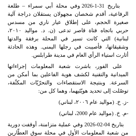
بتاريخ 31-1-2026 وفي محلة أبي سمراء – طلعة
الرفاعية، أقدم شخصان مجهولان يستقلان دراجة آلية
صغيرة الحجم، على إطلاق عيار ناري من مسدس
حربي باتجاه فتاة قاصر تدعى (ن. د. مواليد ۲۰۱۰،
لبنانية) التي كانت تسير في المحلة برفقة والدتها
وشقيقاتها، فأصيبت في رجلها اليمنى. وهذه الحادثة
أثارت استياء الرأي العام في مدينة طرابلس.
على الفور، باشرت شعبة المعلومات إجراءاتها
الميدانية والتقنية لكشف هوية الفاعلين بما أمكن من
السرعة. وبنتيجة الاستقصاءات والتحرّيّات المكثّفة،
توصّلت إلى تحديد هويّتَيهما، وهما كل من:
-ز. خ. (مواليد عام ٢٠٠٦، لبناني)
-م. خ. (مواليد عام 2000، لبناني)
بتاريخ 04-02-2026 وفي عملية متزامنة، أوقفت دورية
من شعبة المعلومات الأول في محلة سوق العطّارين