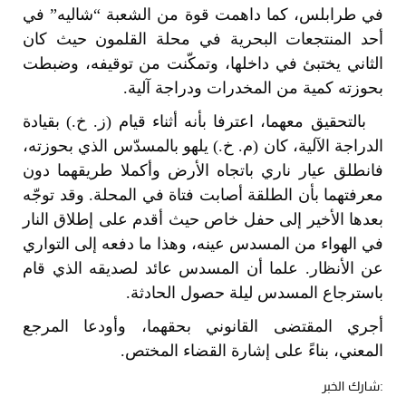
في طرابلس، كما داهمت قوة من الشعبة “شاليه” في
أحد المنتجعات البحرية في محلة القلمون حيث كان
الثاني يختبئ في داخلها، وتمكّنت من توقيفه، وضبطت
بحوزته كمية من المخدرات ودراجة آلية.
بالتحقيق معهما، اعترفا بأنه أثناء قيام (ز. خ.) بقيادة
الدراجة الآلية، كان (م. خ.) يلهو بالمسدّس الذي بحوزته،
فانطلق عيار ناري باتجاه الأرض وأكملا طريقهما دون
معرفتهما بأن الطلقة أصابت فتاة في المحلة. وقد توجّه
بعدها الأخير إلى حفل خاص حيث أقدم على إطلاق النار
في الهواء من المسدس عينه، وهذا ما دفعه إلى التواري
عن الأنظار. علما أن المسدس عائد لصديقه الذي قام
باسترجاع المسدس ليلة حصول الحادثة.
أجري المقتضى القانوني بحقهما، وأودعا المرجع
المعني، بناءً على إشارة القضاء المختص.
:شارك الخبر