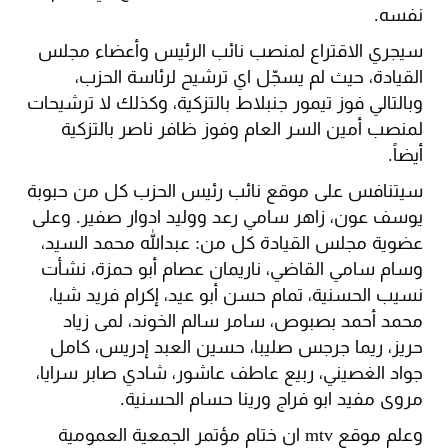
نفسه.
سيجري الاقتراع لمنصب نائب الرئيس وأعضاء مجلس
القيادة، حيث لم يسجّل اي ترشيح لرئاسة الحزب،
وبالتالي فوز تيمور جنبلاط بالتزكية، وكذلك لا ترشيحات
لمنصب أمين السر العام وفوز ظافر ناصر بالتزكية
أيضاً.
سيتنافس على موقع نائب رئيس الحزب كل من حبوبة
يوسف عون، زاهر سامي رعد ووليد ادوار صفير. وعلى
عضوية مجلس القيادة كل من: عبدالله محمد السيد،
وسام سامي القاضي، ناريمان عصام أبو حمزة، نشأت
نسيب الحسنية، تمام حسن أبو عيد، إكرام فريد شيا،
محمد أحمد بصبوص، سامر سالم الخوند، لمى زياد
حريز، ريما جرجس صليبا، حسين العبد إدريس، كامل
جواد الغصيني، ربيع عاطف عاشور، شادي صابر سرايا،
مروى مفيد ابو فراج ورينا حسام الحسنية.
وعلم موقع mtv ان ختام مؤتمر الجمعية العمومية