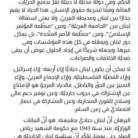
الحكم، وفي دولة مدنيّة لا دينيّة تقرّ بجميع الحريّات
العامّة وفقًا لشرعة حقوق الإنسان. هذا الحياد لا يقيم
جدارًا بين لبنان ومحيطه العربيّ، ولا يعني استقالة
لبنان من “الجامعة العربيّة”، ومن “منظّمة المؤتمر
الإسلاميّ”، ومن “منظّمة الأمم المتّحدة”، بل يعدّل
دور لبنان ويفعّله في كلّ هذه المؤسّسات وفي
غيرها، ويجعله شريكًا في إيجاد الحلول عوض أن يبقى
ضحيّة الخلافات والصراعات.
لا يمكن أن يكون لبنان حياديًّا إزاء أربعة: إزاء إسرائيل،
وإزاء القضيّة الفلسطينيّة، وإزاء الإجماع العربيّ، وإزاء
التمييز بين الحقّ والباطل. فالحياد المرجوّ هو الإمتناع
عن الإشتراك في حروب خارجيّة، وعن توفير دعم مالي
وسلاح للقوى المتحاربة، وعن المشاركة في حصار
اقتصاديّ في زمن السلم.
البرهان أنّ لبنان حياديّ بطبيعته. هو أنّ البيانات
الوزاريّة، منذ سنة 1943 مع حكومة الشهيد رياض
الصلح حتى يومنا، تؤكّد أنّ سياسة لبنان الخارجيّة هي