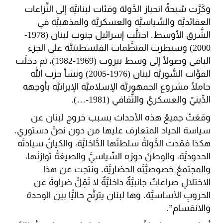
وكَرَّت سُبحةُ انحياز الدَّولة وفئات لبنانيَّة إلى النِّزاعات
العقائديَّة والسِّياسيَّة والعسكريَّة والمذهبيَّة في
الشَّرق الأوسط. احتلَّت إسرائيل جنوب لبنان (1978-
2000) وسيطرت المنظَّمات الفلسطينيَّة على الجزء
الباقي وصولًا إلى وسط بيروت (1969-1982)، ثم دخلَت
القوَّات السُّوريَّة لبنان (1976-2005) ونشأ حزب الله
حاملًا مشروع الجمهوريَّة الإسلاميَّة الإيرانيَّة بأوجهه
الدِّينيّ والعسكريّ والثَّقافي (1981-…).
وقعَتْ جميعُ هذه الأحداث بسبب خروج لبنان عن
سياسة الحياد المتعارف عليها من دون نصٍّ دستوري.
هكذا فقدت الدَّولةُ سلطتَها الدَّاخليَّة، والكيانُ سيادتَه
الحدوديَّة، والوطنُ دورَه السِّياسيَّ والصيغةُ توازنَها،
والمجتمعُ خصوصيَّتَه الحضاريَّة. ونتجت عن هذا
الاختلالِ صراعاتٌ جانبيَّةٌ داخليَّةٌ لا تَقِلُّ ضراوةً عن
الحروبِ الأساسيَّة. وها لبنان يترنَّح حاليًّا بين الوحدة
والانقسام”.