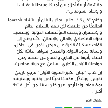
مقسّمة أربعة أجزاء بين أميركا وبريطانيا وفرنسا
والإتحاد السوفياتي”.
وختم: “في كلا الحالين يمكن للبنان أن يتشبّه بأحدهما
انطلاقًا من طبيعته لكي ينعم بالسلام الدائم
والإستقرار، ويجتذب المؤسّسات الدوليّة، ويستعيد
نموّه الإقتصاديّ والمالي والإنمائيّ. لكنّه يحتاج إلى
قوّات عسكريّة قادرة على فرض الأمن في الداخل،
وحماية حدود الدولة، والتصدي بقواها الذاتيّة لكلّ
اعتداء يأتيها من الخارج، والدفاع عن شعبه وعن
مواصلة التبادل التجاري السلميّ مع دولة محاصرة.
إنّ كتاب “لبنان الكبير-المئويّة الأولى” مرجع تاريخيّ
نفيس، ويشكّل مكسبًا ثمينًا لمن يقتنيه ويسترشد
بمضمونه. ولذا أرجو له رواجًا واسعًا. من أجل فائدة
أكبر”.
:شارك الخبر