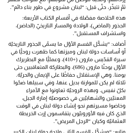
ثمّ تتبخّر، حتّى قيل: “لبنان مشروع في طور بناء دائم”.
هذه الخلاصة مفصّلة في أقسام الكتاب الأربعة:
الجذور (الماضي)، الولادة والمسار التاريخيّ (الحاضر)،
واستشراف المستقبل”.
أضاف: “يشكّل القسم الأوّل ما يسمّى الجذور التاريخيّة
أو أساسات دولة لبنان وميزتها كما ظهرت روحيًّا في
سيرة القدّيس مارون (+410)، وعمليًّا مع البطريرك
الأوّل يوحنّا مارون (686)، والبطاركة المتعاقبين حتى
يومنا. وهي الإستقلال حفاظًا على الإيمان والحريّة.
ثلاثة لم يكن للموارنة بديل عنها، وفي سبيلها ضحّوا
بكلّ نفيس. وبهذه الروحيّة تعاونوا مع الأمراء
المعنيّين والشهابيّين في خصوصيّة إمارة الجبل،
وخاضوا مسيرتهم نحو إنشاء دولة لبنان في الوقت
الذي كان فيه الأوروبيّون يتقاسمون إرث الخريطة
العثمانيّة وكيان “الرجل المريض”.
وتابع: “ويشكّل القسم الثاني ولادة دولة لبنان الكبير