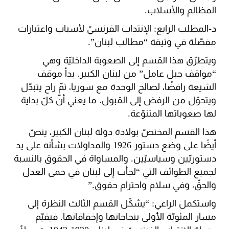
المظالم والأسلاب.
د-المطلب الرابع: الإنتداب الفرنسيّ لأسباب واعتبارات
مفصّلة في وثيقة “مطالب لبنان”.
ويتطرّق هذا القسم إلى الصعوبة الداخليّة وهي
“مواقف جبل عامل” من لبنان الكبير. بدأ موقف
الشيعة رافضًا، لصالح الوحدة مع سوريا، ثمّ راح يتبدّل
ويتحوّل من الرفض إلى القبول. ما يعني أنّ كلّ بداية
لها صعوباتها المتنوّعة.
هذا القسم المختصّ بولادة دولة لبنان الكبير، ينصّ
أيضًا على وضع دستور 1926 والمداولات بشأنه على يد
دستوريّين وسياسيّين. والمساواة في الحقوق بالنسبة
لجميع الطوائف التي “لجأت إلى لبنان في حمى العدل
والحقّ، وفي سلام واحترام حقوق.”
واستكمل الراعي: “يشكّل القسم الثالث النظرة إلى
مسار المئويّة الأولى بنجاحاتها وإخفاقاتها. فيقيّم