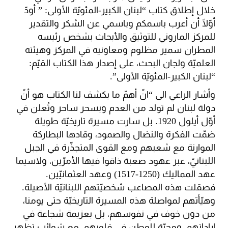
خلال إطلاق كتاب “لبنان الكبير-المئويّة الأولى: ” أودّ
أوّلًا أن أعرب باسمكم وباسمي عن الشكر والتقدير
للمركز الماروني للتوثيق والأبحاث بشخص رئيسه
المطران سمير مظلوم ومعاونيه في المركز وهيئته
العلميّة ولجان البحث، على إصدار هذا الكتاب القيّم:
“لبنان الكبير-المئويّة الأولى”.
وأشار الراعي الى “انّ أهمّ ما يكشف لنا الكتاب هو أنّ
دولة لبنان لم تولد من العدم وبسحر ساحر وتُعلن في
أوّل أيلول 1920. بل سارت مسيرة تاريخيّة طويلة
ضمّت الفكرة والنضال والصمود، وقادها البطاركة
الموارنة مع شعبهم ومع القوى المتجذّرة في الجبل
اللبنانيّ، عبر عهود صعبة ذاقوا فيها الأمرّين، ولاسيما
عهد المماليك (1250-1517) وعهد العثمانيّين.
فصقلت هذه المصاعب شخصيّتهم اللبنانيّة الأصيلة.
وهيّأتهم لمواصلة هذه المسيرة التاريخيّة حتى يومنا،
من دون خوف في نفوسهم، بل بعزيمة شجاعة في
إراداتهم، ومحبّة للوطن في قلوبهم، مع شوائب تظهر