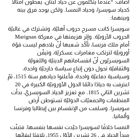
أضاف: “عندما يتكلّمون عن حياد لبنان، يعطون أمثالًا
كحياد سويسرا، وحياد النمسا. ولكن يوجد فرق بينه
وبينهما:
سويسرا كانت مسرح حروب أهليّة، وتشترك في غالبيّة
الحروب الأروبيّة. وإثر هزيمتها في معركة Marignan
أمام ملك فرنسا، تأكّد شعبها أنّ بلادهم ليست قوّة
أوروبيّة لترتكب مغامرات عسكريّة، وتيقّن
السويسريّون أنّ انقساماتهم الدينيّة واللغويّة
والثقافيّة تحول دون إتباع سياسة خارجيّة واحدة،
وسياسية دفاعيّة واحدة، فأعلنوا حيادهم سنة 1515، ثمّ
اعترفت به حيادًا دائمًا الدول الأوروبيّة الكبيرة في 20
تشرين الثاني 1815. مع تعزيز الحياد السويسريّ، بدأت
المنظمات والجمعيّات الدوليّة تستوطن أرض
سويسرا. وسلمت من الإنقسام بين إيطاليا وفرنسا
وألمانيا.
النمسا خلافًا لسويسرا حيّدت نفسها بنفسها. فتبنّت
مبدأ الحياد في 26 تشرين الأوّل 1955، تلافيًا لبقائها