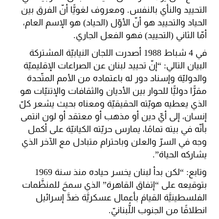
التحييد والنأي بالنفس. ومعروف لغويًّا أنّ الفرق بين
الحياد والتحييد هو أنّ الأوّل (الحياد) هو الإسم العام،
أمّا الثاني (التحييد) فهو الفعل الجاري.
في 4 شباط 1988 أصدرت اللجان النيابيّة المشتركة
البيان التالي: “إنّ تحييد لبنان عن الصراعات الإقليميّة
والدوليّة وإسناد دور له باعتماده من الأمم المتّحدة
مقرًّا دوليًّا للحوار بين الأديان والثقافات والإتنيّات هو
الذي يعطيه هويّته الحقيقيّة ومعناه بحيث يشعر كلّ
إنسان، إلى أيّ دين أو مذهب أو معتقد أو لون انتمى
بأنّه في بيته تمامًا، يمارس حريّته الكيانيّة على أكمل
وجه في السرّ والعلن وباحترام متبادل مع الآخر الذي
يشاركه الحياة”.
وتابع: “لكن بدأ لبنان يخسر حياده منذ سنة 1969
بتوقيعه على “إتفاق القاهرة” الذي سمحَ للمنظَّمات
الفلسطينيَّة القيامَ بأعمال عسكريَّة ضدَّ إسرائيل
انطلاقًا من الجنوب اللُّبنانيّ.