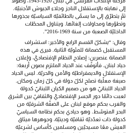
مرحلة الإنتداب الفرنسيّ في لبنان 1920-1943، وصولًا
إلى نهايته بالإستقلال الناجز وجلاء الجيوش الأجنبيّة.
ثمّ يتطرّق إلى ما يسمّى بالطائفيّة السياسيّة بجذورها
وتطوّرها ومحاولات إلغائها. ويتناول المحطّات
الداخليّة الصعبة من سنة 1969-2016”.
وقال: “يشكلّ القسم الرابع والأخير: استشراف
المستقبل كضمانة للمئويّة الثانية. فيرى في هذه
الضمانة عنصرين: إصلاح النظام الإقتصاديّ، وإعلان
حياد لبنان. فأتوقّف عند الحياد الملتزم بصون أربعة:
الإستقلال والديمقراطيّة والأمن والحريّة. ليس الحياد
صيغة معلّبة تصلح لكلّ دولة في كلّ زمان ومكان.
الحياد اللبنانيّ هو من صميم الكيان اللبنانيّ كدولة
لعبت دائمًا دور الجسر الإقتصاديّ والثقافيّ بين الشرق
والغرب بحكم موقع لبنان على الضفّة الشرقيّة من
البحر المتوسّط. وهو حيادي بحكم نظامه السياسيّ
كدولة ذات تعدّديّة ثقافيّة ودينيّة، وجوهرها ميثاق
العيش معًا مسيحيّين ومسلمين كأساس لشرعيّة