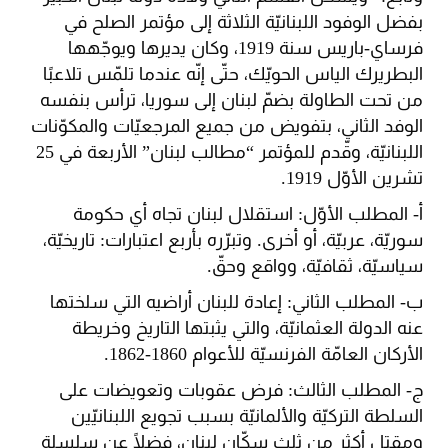
بفضل الوفود اللبنانيّة الثلاثة إلى مؤتمر الصلح في
فرساي-باريس سنة 1919، وكان يديرها ويوجّهها
البطريرك الياس الحويّك، حتّى إنّه عندما تلمّس تلاعبًا
من تحت الطاولة بضمّ لبنان إلى سوريا، ترأس بنفسه
الوفد الثاني، بتفويض من جميع المرجعيّات والمكوّنات
اللبنانيّة، وقّدم للمؤتمر “مطالب لبنان” الأربعة في 25
تشرين الأوّل 1919.
أ- المطلب الأوّل: استقلال لبنان تجاه أي حكومة
سوريّة، عربيّة، أو أخرى. وتبرّره بأربع اعتبارات: تاريخيّة،
سياسيّة، ثقافيّة، وواقع وحقّ.
ب- المطلب الثاني: إعادة للبنان أراضيه التي سلختها
عنه الدولة العثمانيّة، والتي يثبتها التاريخ وخريطة
الأركان العامّة الفرنسيّة للأعوام 1860-1862.
ج- المطلب الثالث: فرض عقوبات وتعويضات على
السلطة التركيّة والألمانيّة بسبب تجويع اللبنانيّين
ومقتل أكثر من ثلث سكّان لبنان، فضلًا عن سلسلة