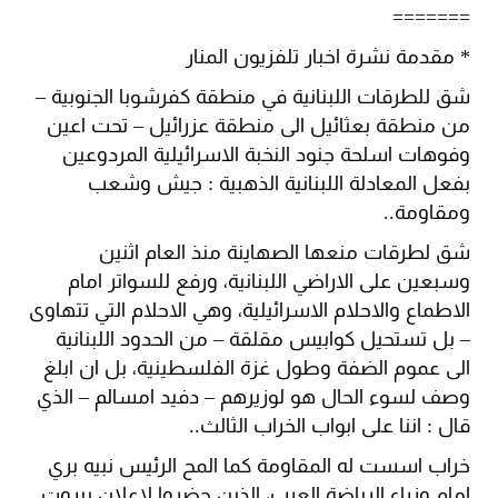
=======
* مقدمة نشرة اخبار تلفزيون المنار
شق للطرقات اللبنانية في منطقة كفرشوبا الجنوبية –
من منطقة بعثائيل الى منطقة عزرائيل – تحت اعين
وفوهات اسلحة جنود النخبة الاسرائيلية المردوعين
بفعل المعادلة اللبنانية الذهبية : جيش وشعب
ومقاومة..
شق لطرقات منعها الصهاينة منذ العام اثنين
وسبعين على الاراضي اللبنانية، ورفع للسواتر امام
الاطماع والاحلام الاسرائيلية، وهي الاحلام التي تتهاوى
– بل تستحيل كوابيس مقلقة – من الحدود اللبنانية
الى عموم الضفة وطول غزة الفلسطينية، بل ان ابلغ
وصف لسوء الحال هو لوزيرهم – دفيد امسالم – الذي
قال : اننا على ابواب الخراب الثالث..
خراب اسست له المقاومة كما المح الرئيس نبيه بري
امام وزراء الرياضة العرب، الذين حضروا لاعلان بيروت