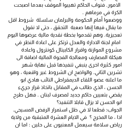
الامور. فنواب الحاكم تهيبوا الموقف بعدما اصبحت
الكرة في مرماهم .
ووضعوا أمام الحكومة والبرلمان سلسلة شروط اقل
ما يقال فيها إنها صعبة التحقق ، حتى لا نقول
تعجيزية. وهم تقدموا بخطة نقدية مالية عرضوها اليوم
امام لجنة الادارة والعدل ترتكز على اعادة النظر في
مشروع الموازنة واقرار الكابيتال كونترول واعادة
هيكلة المصارف ومعالجة الفجوة المالية اضافة الى
امور كثيرة اخرى ينبغي تنفيذها قبل نهاية شهر
تشرين الثاني. والواضح ان الشروط غير واقعية ، وهو
ما اعلنه عضو اللقاء الديمقراطي النائب هادي ابو
الحسن ، الذي طالب في المقابل باتخاذ قرار جريء
يقضي بتعيين حاكم جديد لمصرف لبنان . فهل طرح
ابو الحسن لا يزال قابلا التنفيذ؟
الجواب: قطعا لا في ظل استمرار الرفض المسيحي.
اذا ، ما المخرج ؟ في الايام العشرة المتبقية من ولاية
رياض سلامة سيعمل المعنيون على حلين : اما ان