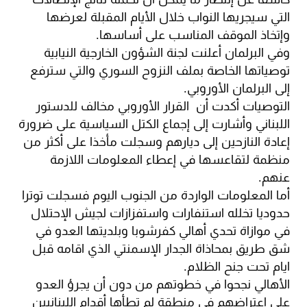
التي سيجريها النواب خلال الأيام المقبلة لعرضها
وإتخاذ الموقف المناسب على أساسها.
وفي البرلمان أعلنت لجنة الشؤون الخارجية النيابية
توصياتها الخاصة بملف النزوح السوري والتي سترفع
إلى البرلمان الأوروبي.
التوصيات أكدت أن القرار الأوروبي مخالف للدستور
اللبناني وأشارت إلى إجماع الكتل السياسية على ضرورة
إعادة النازحين إلى ديارهم وسجلت مأخذا على أكثر من
منظمة لتقاعسها في إعطاء المعلومات اللازمة
عنهم.
أما المعلومات الواردة من الجنوب اليوم فسجلت توترا
حدوديا تخلله استنفارات واستفزازات لجيش الإحتلال
في موازاة تحدي أهالي كفرشوبا وبلديتها العدو في
شق طريق بمحاذاة الجدار الإسمنتي الذي اقامه قبل
ايام تحت جنح الظلام.
الأهالي نجحوا في خطوتهم من دون أن يجرؤ العدو
على اعتراضهم في منطقة لم تطأها أقدام اللبنانيين