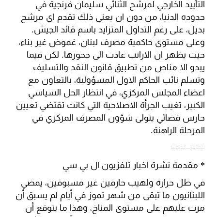
التأييد الخارجي لمرشح الثنائي سليمان فرنجية في
حدوده الدنيا، من دون ان يعني ذلك تقدم اي مرشح
بديل، على رغم التداول المتزايد باسم قائد الجيش.
وعلى مستوى حاكمية مصرف لبنان، غموض غير بناء،
حيث يظهر ان الارانب عادت الى جحورها. لكن فيما
يبدو الا مناص من تطبيق قانون النقد والتسليف
وتسلم نائب الحاكم الاول المسؤولية، بالتعاون مع
اعضاء المجلس المركزي، في انتظار الحل السياسي
الكبير، تغيب الجرأة الاصلاحية التي كانت تقتضي تعيين
حارس قضائي يتولى شؤون المصرف المركزي في
المرحلة الراهنة.
=======
* مقدمة نشرة اخبار تلفزيون ال بي سي
في ظل حرارة ولهيب حارقين غير مسبوقين، يمضي
اللبنانيون ما تبقى من شهر تموز في أيام لم يسبق أن
مرت عليهم على مستوى المناخ، وهذا ما يتوقع أن