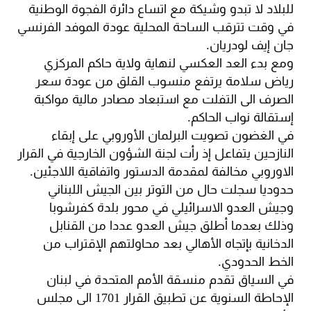
للبلاد لا تبدو وشيكة مع اتساع دائرة الفجوة الوطنية
في وقت تترقب الساحة المحلية عودة الموفد الفرنسي
جان إيف لودريان.
ومع بدء العد العكسي لنهاية ولاية حاكم المركزي
رياض سلامة يرتفع منسوب القلق من عودة سعر
الصرف الى التفلت مع استبعاد مصادر مالية مواكبة
إستقالة نواب الحاكم.
في الغضون تصويت البرلمان الأوروبي على إبقاء
النازحين يتفاعل إذ رأت لجنة الشؤون الخارجية في القرار
الاوروبي مخالفة لمقدمة الدستور واتفاقية اللاجئين.
حدوديا سجلت حال من التوتر بين الجيش اللبناني
وجيش العدو الاسرائيلي في محور بلدة كفرشوبا
وذلك بعدما أطلق جيش العدو عددا من القنابل
الدخانية بإتجاه الأهالي بعد محاولتهم الإقتراب من
الخط الحدودي.
في السياق تقدم منسقة الأمم المتحدة في لبنان
الإحاطة السنوية عن تطبيق القرار 1701 الى مجلس