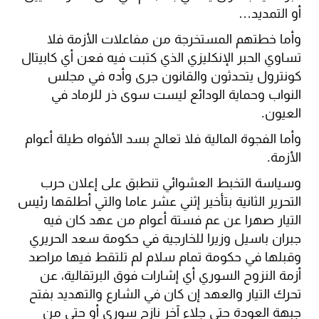
أو التمديد…
وأما خطتهم المستخرجة من مفاعلات الأزمة فلا
تساوي الحبر الإنكليزي الذي كتبت فيه فعن أي كابيتال
كونترول يتحدثون والقانون جرى وأده في مجلس
النواب وحماية الودائع ليست سوى ذر للرماد في
العيون.
وأما الفجوة المالية فلا تعالج بسد الأفواه طيلة أعوام
الأزمة.
وسياسة التخبط العشوائي تنطبق على إعلان حرب
التحرير الثانية بتأخير إثني عشر عاما والتي أطلقها رئيس
التيار صهرا عن عم فستة أعوام من عهد كان فيه
جبران باسيل وزيرا للخارجية في حكومة سعد الحريري
وقبلها في حكومة تمام سلام لم تلتقط فيها مراصد
أزمة النزوح السوري أي إشارات فوق البرتقالية، عن
تحرك التيار والعهد إن كان في الشارع والتهديد بفتح
جبهة العودة حتى جلاء آخر نازح سوري أو حتى من