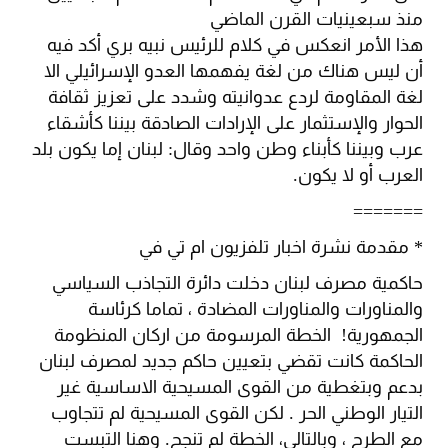
منذ سبعينيات القرن الماضي
هذا الأمر انعكس في كلام للرئيس نبيه بري أكد فيه
أن ليس هناك من لغة يفهمها العدو الإسرائيلي الا
لغة المقاومة لردع عدوانيته وشدد على تعزيز ثقافة
الحوار والإستثمار على الإرادات الصادقة بيننا كأشقاء
عرب وبيننا كأبناء وطن واحد وقال: لبنان إما يكون بلد
العرب أو لا يكون.
=======
* مقدمة نشرة اخبار تلفزيون ام تي في
حاكمية مصرف لبنان دخلت دائرة التجاذب السياسي
والمناورات والمناورات المضادة ، تماما كرئاسة
الجمهورية! الخطة المرسومة من اركان المنظومة
الحاكمة كانت تقضي بتعيين حاكم جديد لمصرف لبنان
بدعم وبتغطية من القوى المسيحية الاساسية غير
التيار الوطني الحر . لكن القوى المسيحية لم تتجاوب
مع الطرح ، وبالتالي، الخطة لم تنجح. وهنا التبست