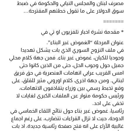
مصرف لبنان والمجلس النيابي والحكومة في ضبط
سوق الدولار على ما تقول خطتهم المقترحة…
=======
* مقدمة نشرة اخبار تلفزيون او تي في
عنوان المرحلة “الغموض غير البناء”.
في ملف النزوح السوري الذي بات يشكل تهديدا
وجوديا للكيان، غموض غير بناء. فمن جهة كلام محلي
جميل حول وجوب الحل، حتى من الذين كانوا حتى
امس القريب عرابي اتهامات العنصرية في حق فريق
لبناني. ومن جهة اخرى، كلام اوروبي مثير للقلق، على
وقع تخبط رسمي بين وزراء يتقاذفون الاتهامات،
ورئيس حكومة متوار عن الملفات الكبرى لغايات لا
تخفى على احد.
رئاسيا، غموض غير بناء حول نتائج اللقاء الخماسي في
الدوحة، حيث لا تزال القراءات تتضارب، على رغم اجماع
غالبية الآراء على انه فتح صفحة رئاسية جديدة، اذ بات