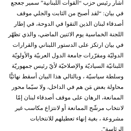
أشار رئيس حزب “القوات اللبنانية” سمير جعجع
في بيان: “لقد أصبح من الثابت والجلي موقف
أصدقاء لبنان الذين التقوا في الدوحة، في إطار
اللجنة الخماسية يوم الاثنين الماضي، والذي تظهّر
في بيان ارتكز على الدستور اللبناني والقرارات
الدوليّة ومقرّرات جامعة الدول العربيّة والأولويّة
اللبنانيّة السياديّة والإصلاحيّة لأيّ رئيس جمهوريّة
وسلطة سياسيّة ، وبالتالي هذا البيان أسقط نهائيًّا
محاولة بعض مَن هم في الداخل، ولا سيّما محور
الممانعة، الرهان على موقف أصدقاء لبنان إمّا
لانتخاب مرشّح الممانعة أو لانتزاع مكاسب غير
مشروعة ، بغية إنهاء تعطيلهم للانتخابات
الرئاسة”.