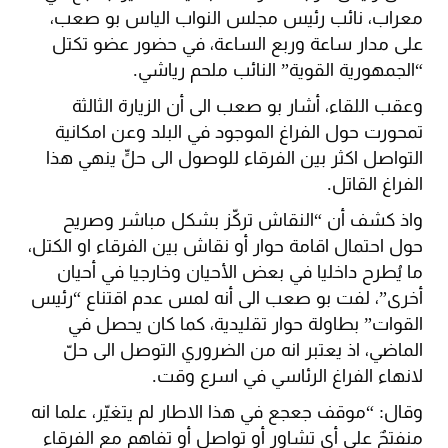
معراب، نائب رئيس مجلس النواب الياس بو صعب،
على مدار ساعة وربع الساعة، في حضور عضو تكتل
“الجمهورية القوية” النائب ملحم رياشي.
وعقب اللقاء، أشار بو صعب الى أن الزيارة الثالثة
تمحورت حول الفراغ الموجود في البلد وعن امكانية
التواصل اكثر بين الفرقاء للوصول الى حلٍّ ينهي هذا
الفراغ القاتل.
واذ كشف أن “النقاش تركّز بشكل مباشر وصريح
حول احتمال اقامة حوار أو نقاش بين الفرقاء او الكتل،
ما يُطرح داخليا في بعض الأحيان وخارجيا في أحيان
أخرى”، لفت بو صعب الى أنه لمس عدم اقتناع “رئيس
القوات” بطاولة حوار تقليدية، كما كان يحصل في
الماضي، اذ يعتبر انه من الضروري التوصل الى حلّ
لانهاء الفراغ الرئاسي في اسرع وقت.
وقال: “موقف جعجع في هذا الاطار لم يتغيّر، علما انه
منفتحٌ على أي تشاور أو تواصل أو تفاهم مع الفرقاء