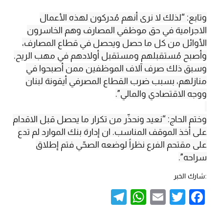
وتابع: “لذلك لا نرى أنهم مُدركون لهذه الأعمال
الاجرامية في حق موظفي المصارف وهم الخاسرون
الأوائل من كل ما حصل ويحصل في قطاع المصارف،
وأصبح مُستقبلهم ومستقبل أولادهم في مهب الريح.
وسبق ذلك صرف آلاف الموظفين ممن أصبحوا في
منازلهم، بسبب ضرب القطاع المصرفي أيقونة لبنان
ووجه الاقتصادي والمالي”.
وختم الحاج: “نعيد ونحذّر من تكرار ما يحصل قبل الاقدام
على أخذ الموقف المناسب. ان إدارة بنك الموارد لم تدع
على مقتحم الفرع نظراً لوضعه الصحّي فتم إطلاق
سراحه”.
:شارك الخبر
Telegram
WhatsApp
Email
Twitter
Facebook