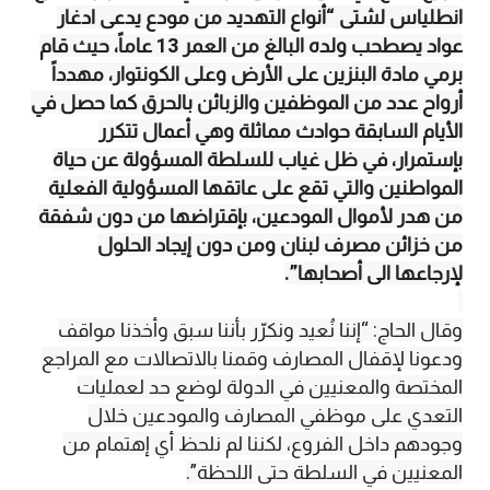
انطلياس لشتى “أنواع التهديد من مودع يدعى ادغار
عواد يصطحب ولده البالغ من العمر 13 عاماً، حيث قام
برمي مادة البنزين على الأرض وعلى الكونتوار، مهدداً
أرواح عدد من الموظفين والزبائن بالحرق كما حصل في
الأيام السابقة حوادث مماثلة وهي أعمال تتكرر
بإستمرار، في ظل غياب للسلطة المسؤولة عن حياة
المواطنين والتي تقع على عاتقها المسؤولية الفعلية
من هدر لأموال المودعين، بإقتراضها من دون شفقة
من خزائن مصرف لبنان ومن دون إيجاد الحلول
لإرجاعها الى أصحابها”.
وقال الحاج: “إننا نُعيد ونكرّر بأننا سبق وأخذنا مواقف
ودعونا لإقفال المصارف وقمنا بالاتصالات مع المراجع
المختصة والمعنيين في الدولة لوضع حد لعمليات
التعدي على موظفي المصارف والمودعين خلال
وجودهم داخل الفروع، لكننا لم نلحظ أي إهتمام من
المعنيين في السلطة حتى اللحظة”.