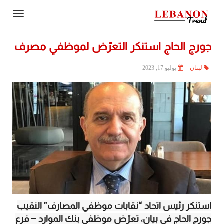
Contact
igation
Us
جورج الحاج استنكر التعرّض لموظفي مصرف
لبنان
يوليو 17, 2023
استنكر رئيس اتحاد “نقابات موظفي المصارف” النقيب
جورج الحاج في بيان، تعرّض موظفي بنك الموارد – فرع