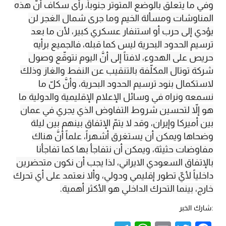
وفي ما يتعلق بالوضع المتوتر جنوباً، رأى سكاف أنَّ هذه
المناوشات ومسألة الخيم وما جرى شمال الغجر لن
يؤدي إلى حرب أو استنفار عسكري كبير، لأن ما بعد
ترسيم الحدود البحرية ليس كما قبله، فالجميع برأيه
حريص على الهدوء، لافتاً إلى أنَّ اليوم نتوقّع وصول
شركة توتال المكلّفة بالتنقيب عن النفط والغاز وذلك
لاستكمال بنود ترسيم الحدود البحرية، وأنَّ كلّ ما
نسمعه ونراه في وسائل الإعلام الإقليمية والدولية ما
هو إلاّ لتحسين شروط التفاوض الذي يجري في عمان
بين أميركا وإيران، وقد لا يتمّ الإتفاق بينهم بين ليلة
وضحاها ويمكن أن يستغرق أشهراً، علماً أنَّ هناك
مفاوضات حثيثة، ويمكن أن نتفاجأ بها كما تفاجأنا
بالإتفاق السعودي الايراني، لذا يجب أن نكون متحضرين
داخلياً لأيّ تطور إقليمي ودولي، وألا نعتمد على أي تحرك
خارج، بينما التحرك الداخلي هو الأكثر أهمية.
:شارك الخبر