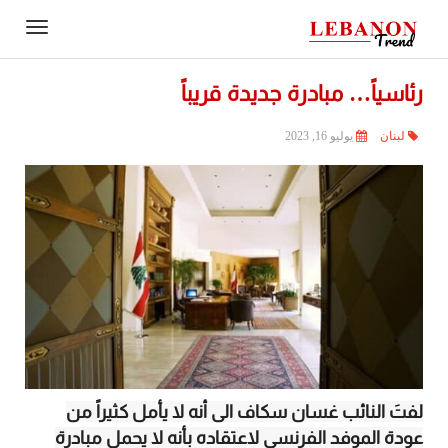
Contact
igation
Us
رئاسياً… مبادرة جديدة قريباً
لبنان
يوليو 16, 2023
لفتَ النائب غسان سكاف الى أنه لا يأمل كثيراً من
عودة الموفد الفرنسي لاعتقاده بأنه لا يحمل مبادرة