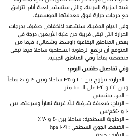
شبه الجزيرة العربية، والتي ستستمر لعدة أيام، تترافق
مع درجات حرارة فوق معدلاتها الموسمية.
وفي الايام المقبلة، سنشهد لانخفاض طفيف بدرجات
الحرارة التي تبقى قريبة من عتبة الأربعين درجة في
بعض المناطق البقاعية (اوسط وشمالي)، فيما من
المتوقع أن ترتقع الرطوبة السطحية ساحلا فيما تبقى
منخفضة بقاعاً وفي المناطق الجبلية.
وفي تفاصيل طقس اليوم:
– الحرارة: تتراوح بين ٢٦ و ٣٥ ساحلا وبين ١٩ و ٤٠ بقاعاً
وبين ٢٢ و ٣٢ على الـ ١٠٠٠ متر
– الجو: مشمس
– الرياح: ضعيفة شرقية ليلاً غربية نهاراً وسرعتها بين
١٠ و ٤٠كم/س
– الرطوبة السطحية: ساحلا بين ٤٠ و ٧٠ ٪؜
– الضغط الجوي السطحي : ١٠٠٩ hpa
– الرؤية : جيدة