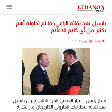
Contact
igation
Us
باسيل بعد لقائه الراعي: ما تم تداوله أهم
بكثير من أي كلام للاعلام
لبنان
يوليو 13, 2023
أشار رئيس “التيار الوطني الحر” النائب ​جبران باسيل​،
بعد لقائه ​البطريرك الماروني الكاردينال مار بشارة