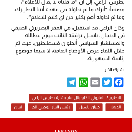
بطرس الراعي​، إلى أن “ما قلناه لا يقال للاعلام”،
مضيفاً: “أترك ما تم تداوله في عهدة أبينا البطريرك.
وما تم تداوله أهم بكثير من اي كلام للاعلام”.
وكان الراعي قد استقبل، في المقر البطريركي الصيفي
في الديمان، باسيل يرافقه النائب ​جورج عطالله​
والمستشار السياسي ​أنطوان قسطنطين​، حيث تم
خلال اللقاء عرض الأوضاع العامة، لا سيما موضوع ​
رئاسة الجمهورية​.
:شارك الخبر
Telegram
WhatsApp
Email
Twitter
Facebook
​البطريرك الماروني الكاردينال مار بشارة بطرس الراعي​
الديمان
جبران باسيل
رئيس التيار الوطني الحر
لبنان