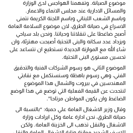
موضوع الصيانة. وتفهمنا الهواجس لدى الوزارة
والمسائل الادارية عند مجلس الانماء والاعمار.
وباسم الشعب اللبناني وباسم اللجنة الكريمة نتمنى
الاسراع في صيانة الطرق، لان موضوع السلامة العامة
أصبح ضاغطا على تنقلاتنا وحياتنا. ونحن بلد سياحي
ويزداد عدد سكانه والبنى التحتية أصبحت مهترئة، وان
شاء الله مع الموازنة الجديدة نستطيع ان نتساعد على
تحسين مستوى البنى التحتية.
الموضوع الثاني، هو رسوم الشركات الفنية والتدقيق
الفني، وهي رسوم باهظة وسنستكمل مع نقابتي
المهندسين في بيروت والشمال هذا الموضوع
لنتحدث عن القيمة الفعلية التي توضع في هذا الوضع
الضاغط وان يكون المواطن مرتاحا”.
وقال وزير الاشغال العامة علي حمية: “بالنسبة الى
صيانة الطرق، نحن ادارة عامة وكل ايرادات وزارة
الاشغال والنقل تذهب الى الخزينة العامة. ولكن
للاسف الشديد موازنة وزارة الاشغال العامة والنقل