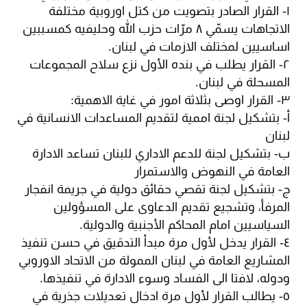
١- القرار الصادر بتصويت من كتل اوروبية مختلفة
الاتجاهات يسمّي ٨ مرّات حزب الله وحليفيه كمسببين
اساسيين لمختلف الازمات في لبنان.
٢- القرار يطلب في بنده الأول نزع سلاح المجموعات
المسحلة في لبنان.
٣- القرار اوصى بثلاثة امور في غاية الاهمية:
أ- بتشكيل لجنة اممية لتقديم المساعدات الانسانية في
لبنان
ب- بتشكيل لجنة للدعم الاداري للبنان تساعد الادارة
العامة في النهوض والاستمرار
ج- بتشكيل لجنة تقصي حقائق دولية في جريمة انفجار
المرفأ، وتشجيع تقديم الدعاوى على المسؤولين
السياسيين امام المحاكم الأجنبية والدولية.
٤- القرار يدخل لأول مرة مبدأ التدقيق في حسن تنفيذ
المشاريع العامة في لبنان الممولة من الاتحاد الاوروبي
ودوله، لافتا الى الفساد وسوء الادارة في تنفيذها.
٥- يطالب القرار لأول مرة ادخال تعديلات جذرية في