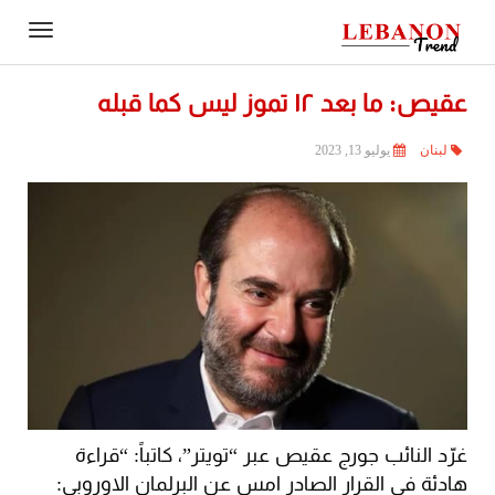
Contact
igation
Us
عقيص: ما بعد ١٢ تموز ليس كما قبله
لبنان
يوليو 13, 2023
غرّد النائب جورج عقيص عبر “تويتر”، كاتباً: “قراءة
هادئة في القرار الصادر امس عن البرلمان الاوروبي: