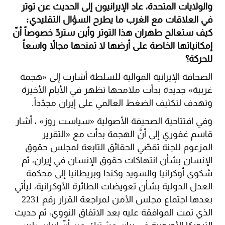
والولايات المتحدة، عاد الإيرانيون إلى الحديث عن توتر
في العلاقات مع الغرب ما يطرح السؤال التقليدي:
كيف ستعالح طهران هذا التوتر وأين ستردّ خصوصاً أنّ
إمكانياتها الخاصة على أرضها لا تمنحها مجالاً واسعاً
للحركة؟
الصحافة الإيرانية الموالية للسلطة أشارت إلى «هجمة
غربية» جديدة بدأت ملامحها تظهر في الأيام الأخيرة
وتهدف لتكثيف الضغط العالمي على إيران مجدّداً.
وفي افتتاحية الصحيفة الأصولية «سياست روز» ، أشار
قاسم غفوري إلى أنَّ الهجمة بدأت مع «التقرير
المزعوم للجنة تقصّي الحقائق التابعة لمجلس حقوق
الإنسان بشأن انتهاكات حقوق الإنسان في إيران، ثم
شكوى أوكرانيا والسويد وكندا وبريطانيا إلى محكمة
العدل الدولية بشأن تعويضات الطائرة الأوكرانية، ليأتي
بعدها اجتماع مجلس الأمن لمراجعة القرار رقم 2231
الذي تمت الموافقة عليه بعد الاتفاق النووي، ثم حديث