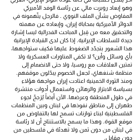
وهو إبعاد روبرت مالي عن رئاسة الوفد الأميركي
المفاوض بشأن الملف النووي . فالرجل يتّهمونه في
الدوائر الأميركية بمحاباة إيران، وإبعاده عن مهمته
والتحقيق معه من قِبل المباحث الفدرالية ليسا إشارة
جيدة للسلطات الإيرانية. إذا كان لدى القيادة الإيرانية
هذا الشعور بتجدّد الضغوط عليها فكيف ستواجهها،
بأي وسائل وأين؟ لا تكفي المناورات العسكرية ولا
تمتين العلاقات مع روسيا، ولا حتى الانضمام إلى
منظمة شنغهاي، لجعل الخصوم يبدّلون موقفهم.
ومنذ الثورة الخمينية اعتادت إيران مواجهة هؤلاء
بسياسة الابتزاز والرهائن واستعمال أدوات منتشرة
في طول المنطقة وعرضها. الآن أيضاً يُرَجحّ لجوء
طهران إلى مناطق نفوذها في لبنان وبين المنظمات
الفلسطينية لبناء توازنات تسمح لها بالتفاوض من
موقع القوة. وهذا ما يسمح بالاستنتاج أن لا رئاسة
في لبنان من دون ثمن ولا تهدئة في فلسطين من
دون مقابل.