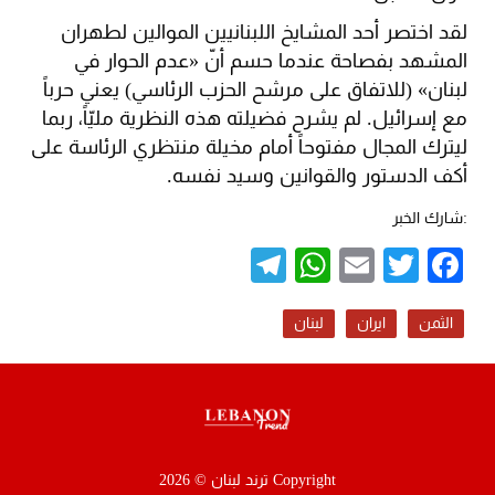
لقد اختصر أحد المشايخ اللبنانيين الموالين لطهران
المشهد بفصاحة عندما حسم أنّ «عدم الحوار في
لبنان» (للاتفاق على مرشح الحزب الرئاسي) يعني حرباً
مع إسرائيل. لم يشرح فضيلته هذه النظرية مليّاً، ربما
ليترك المجال مفتوحاً أمام مخيلة منتظري الرئاسة على
أكف الدستور والقوانين وسيد نفسه.
:شارك الخبر
Telegram
WhatsApp
Email
Twitter
Facebook
الثمن
ايران
لبنان
Copyright ترند لبنان © 2026