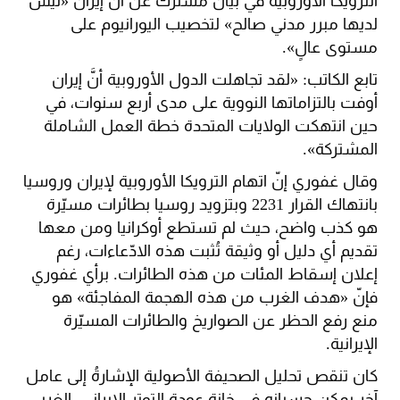
الترويكا الأوروبية في بيان مشترك عن أنّ إيران «ليس
لديها مبرر مدني صالح» لتخصيب اليورانيوم على
مستوى عالٍ».
تابع الكاتب: «لقد تجاهلت الدول الأوروبية أنَّ إيران
أوفت بالتزاماتها النووية على مدى أربع سنوات، في
حين انتهكت الولايات المتحدة خطة العمل الشاملة
المشتركة».
وقال غفوري إنّ اتهام الترويكا الأوروبية لإيران وروسيا
بانتهاك القرار 2231 وبتزويد روسيا بطائرات مسيّرة
هو كذب واضح، حيث لم تستطع أوكرانيا ومن معها
تقديم أي دليل أو وثيقة تُثبت هذه الادّعاءات، رغم
إعلان إسقاط المئات من هذه الطائرات. برأي غفوري
فإنّ «هدف الغرب من هذه الهجمة المفاجئة» هو
منع رفع الحظر عن الصواريخ والطائرات المسيّرة
الإيرانية.
كان تنقص تحليل الصحيفة الأصولية الإشارةُ إلى عامل
آخر يمكن حسبانه في خانة عودة التوتر الإيراني- الغربي