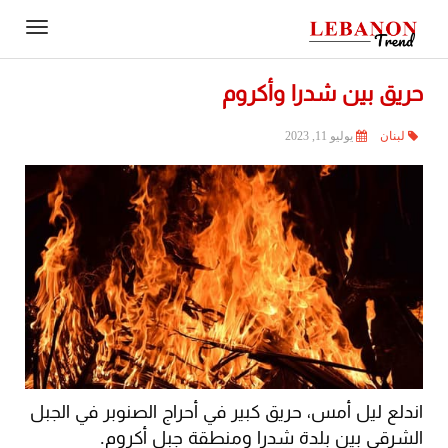
Contact
igation
Us
حريق بين شدرا وأكروم
لبنان
يوليو 11, 2023
اندلع ليل أمس، حريق كبير في أحراج الصنوبر في الجبل
الشرقي بين بلدة شدرا ومنطقة جبل أكروم.