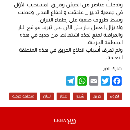
وتدخلت عناصر من الجيش وفريق المستجيب الأوّل
في جمعية تدبير _ عندقت والدفاع المدني وعملت
وسط ظروف صعبة على إطفاء النيران.
ولا يزال العمل جار حتى الآن على تبريد مواقع النار
والمراقبة لمنع تجدّد اشتعالها من جديد في هذه
المنطقة الحرجية.
ولم تعرف أسباب اندلاع الحريق في هذه المنطقة
البعيدة.
:شارك الخبر
Telegram
WhatsApp
Email
Twitter
Facebook
اكروم
حريق
شدرا
عكار
لبنان
منطقة حرجية