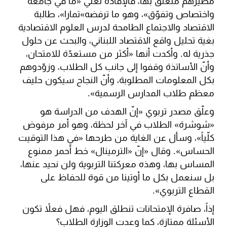
مصيرهم متعلّق بها، فالإفادة تعني «ما في جامعة
واختصاص وتفوّق»، وهو ما ترفضه»تمارا»، طالبة
الاقتصاد والاجتماع الطامحة لدرس العلوم الاقتصادية
بغية تحليل واقع الاقتصاد اللبناني، والبحث عن حلول
جذرية له. وأكدت أنها «أكثر من مستعدّة للامتحان،
وأنّ الأساتذة وقفوا إلى جانب كل الطلاب، وزوّدوهم
بكل المعلومات المطلوبة، وأنّ النجاح سيكون حليف
معظم طلاب المدارس الرسمية».
وعلّق مصدر تربوي «إنّ الهدف من الدراسة هو
«شوشرة» الطلاب في آخر لحظة، وهو أمر مرفوض
كلّياً»، وسأل عن الغاية من طرحها «في هذا التوقيت
الحساس». وقال «إنّ «الترمينال» خط أحمر ممنوع
المساس بها، وهذه معركتنا التربوية ولن نحيد عنها،
بل سنعمل بكل ما أوتينا من قوة للحفاظ على
القطاع التربوي».
إذاً، صافرة الإمتحانات تنطلق اليوم، فهل فعلاً تكون
الأسئلة ممتازة، كما وعدت الوزارة الطلاب؟