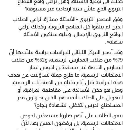
كذلك الى نوعية الأسئلة، وهل تراعي واقع القطاع
التربوي الذي عاش سنة ارتدادية غير مسبوقة؟
وفق المصدر التربوي «الأسئلة ممتازة، تراعي الطلاب
الذين لم يتلقّوا كل المناهج التربوية، وكذلك تراعي
الواقع التربوي بالإجمال، وعليه ستكون الأسئلة
سهلة».
وقد أصدر المركز اللبناني للدراسات دراسة ملخّصها أنّ
79% من طلاب المدارس الرسمية، و52% من طلاب
المدارس الخاصة غير مستعدّين لخوض غمار
الامتحانات الرسمية، ما طرح جملة تساؤلات عن هدف
هذه الدراسة قبل أيام قليلة من الامتحانات الرسمية،
وهل هو حضّ الأساتذة على مقاطعة المراقبة، أو
التهويل على الطلاب أنفسهم، الذين يحاولون قدر
المستطاع الدرس لتخطّي الشهادة بنجاح؟
يتفق الطلاب على أنّهم صاروا مستعدّين لخوض
الامتحانات الرسمية، بل يرفضون المسّ بها، لأنّ