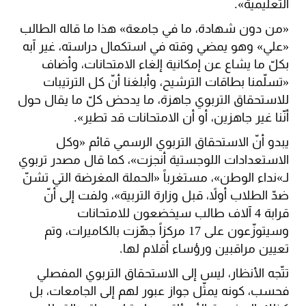
التعليمية».
«من دون شهادة، ما في جامعة» هذا ما قاله الطالب
«علي» وهو يمضي وقته في استكمال دراسته، غير آبه
بكلّ ما يشاع عن إمكانية إلغاء الامتحانات، وأضاف
«تسلّمنا بطاقات الترشيح، وأبلغنا أنّ كل الترتيبات
للاستحقاق التربوي جاهزة، ما يدحض كلّ ما يقال حول
أنّنا غير جاهزين، أو أن الامتحانات قد تطير».
يبدو أنّ الاستحقاق التربوي الرسمي قائم «وكل
الاستعدادات اللوجستية أنجزت»، كما قال مصدر تربوي
لـ»نداء الوطن»، مستغرباً «الحملة المغرضة التي تشنّ
ضدّ الطلاب أولاً، قبل وزارة التربية»، ولفت إلى أنّ
قرابة 4 آلاف طالب سيخضعون للامتحانات
وسيتوزّعون على 17 مركزاً جهّزت بالكاميرات، وتم
تعيين مراقبين ورؤساء أقلام لها.
تتّجه الأنظار، ليس إلى الاستحقاق التربوي المفصلي
فحسب، كونه يمثّل جواز عبور لهم إلى الجامعات، بل