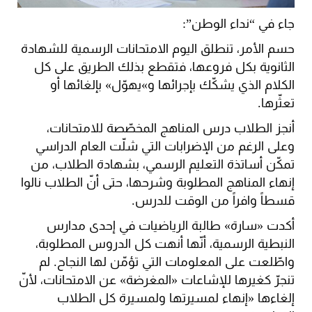
جاء في “نداء الوطن”:
حسم الأمر، تنطلق اليوم الامتحانات الرسمية للشهادة
الثانوية بكل فروعها، فتقطع بذلك الطريق على كل
الكلام الذي يشكّك بإجرائها و»يهوّل» بإلغائها أو
تعثّرها.
أنجز الطلاب درس المناهج المخصّصة للامتحانات،
وعلى الرغم من الإضرابات التي شلّت العام الدراسي
تمكّن أساتذة التعليم الرسمي، بشهادة الطلاب، من
إنهاء المناهج المطلوبة وشرحها، حتى أنّ الطلاب نالوا
قسطاً وافراً من الوقت للدرس.
أكدت «سارة» طالبة الرياضيات في إحدى مدارس
النبطية الرسمية، أنّها أنهت كل الدروس المطلوبة،
واطّلعت على المعلومات التي تؤمّن لها النجاح. لم
تنجرّ كغيرها للإشاعات «المغرضة» عن الامتحانات، لأنّ
إلغاءها «إنهاء لمسيرتها ولمسيرة كل الطلاب