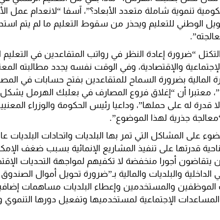
كومية تنموية شاملة متعدد الأبعاد؟”، آسفا “لانعدام عمل الأج
تمويل الوطني للتعليم ويحذر من سقوط التعليم ما لم يتم استدر
الجته”.
لتكتل “ضرورة إعادة النظر في رواتب المتقاعدين في التعليم ا
إجتماعية والإقتصادية، وفي الوقت نفسه يجدد مطالبته المع
 المالية بضرورة السماح للمتقاعدين بفتح حسابات في المصا
ها”، معتبرا أن “إغلاق فروع المصارف في بعلبك الهرمل يشكل 
ا قدرة له على حملها”، وداعيا رئيس الحكومة والوزراء المعن
معالجة جذرية لهذا الموضوع”.
ضوء على المشاكل التي تمر بها البلديات واتحادات البلديات 
حية قدرتها على تنفيذ المشاريع الإنمائية بسبب ضغف الإمك
يتقاضون أجورا منخفضة لا تكفيهم لمواجهة التحديات الإقتصاد
 الداخلية والبلديات والمالية بـ”ضرورة تحويل أموال الصندوق
ب الموظفين والمستخدمين وإعطاء البلديات مساهمات إضافي
المساعدات الإجتماعية لمستخدميها وتفعيل دورها التنموي و