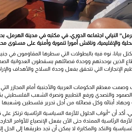
مل” النيابي اجتماعه الدوري، في مكتبه في مدينة الهرمل، بح
حلية والإقليمية، وناقش أمورا تنموية وأمنية على مستوى م
تكتل بيانا، نوه فيه بالبطولات التي سطرها المقاومون في جني
طاع الذين بوحدتهم ووحدة فصائلهم يسقطون العدوانية الصه
 الإنجازات التي تتحقق بفعل وحدة السلاح والأهداف والإرادة
 وصمت معظم الحكومات العربية والأجنبية أمام المجازر الت
الصمود والتصدي ورفع التطبيع ونصرة الشعب الفلسطيني بكل 
 وجهاد أبنائه وكل فصائله من أجل تحرير فلسطين وشعبها 
 أكد أن “أبواب الحلول للأزمة السياسية الرئاسية ترتكز على 
أزمة الرئاسية الممتدة حتى الآن بفعل الإنصياع للأوامر الخار
ياسية والنكد والمكابرة لا يمكن أن تجد طريقها إلى الحل إلا ب