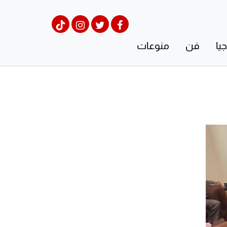
يا
فن
منوعات