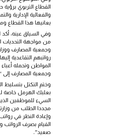
القطاع التربوي برؤية ح
والفعالية الإدارية وال
يعانيها هذا القطاع ومع
وفي السياق عينه، أكد ا
من مواجهة التحديات ال
وجمعية المصارف ووزارة
رواتبهم التقاعدية إلي
المواطن وتحمله أعباء ل
وجمعية المصارف إلى “
وختم التكتل بتسليط ال
بعلبك الهرمل خاصة لنا
السيء للموظفين الذين 
مجددا الطلب من وزارتي
وإعادة النظر في روات
القيام بصرف الرواتب و
صعيد”.