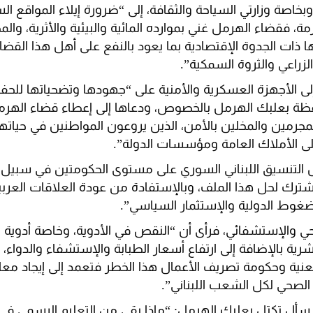
اصة وزارتي السياحة والثقافة، إلى “ضرورة إيلاء المواقع السيا
زمة، فقضاء الهرمل غني بموارده المائية والبيئية والأثرية، وا
 ذات الجدوة الإقتصادية بما يعود بالنفع على أهل هذا الق
لزراعي والثروة السمكية”.
إلى الأجهزة العسكرية والأمنية على “جهودها وتضحياتها للح
ة بعلبك الهرمل بالخصوص، ودعاها إلى إعطاء قضاء الهرمل 
مجرمين والمخلين بالأمن، الذين يروعون المواطنين في حيات
لى الأملاك العامة ومؤسسات الدولة”.
ل التنسيق اللبناني السوري على مستوى الحكومتين في سبيل 
ك لحل هذا الملف، وبالإستفادة من عودة العلاقات العربي
ضغوط الدولية والإستثمار السياسي”.
 والإستشفائي، فرأى أن “النقص في الأدوية، وخاصة أدوية ا
رية بالإضافة إلى ارتفاع أسعار الطبابة والإستشفاء والدواء، ك
 المعنية وحكومة تصريف الأعمال هذا الخطر فتعمد إلى إيجاد م
 الصحي لكل الشعب اللبناني”.
سأل تكتل بعلبك الهرمل: “ماذا بقي من التعليم الرسمي في ل