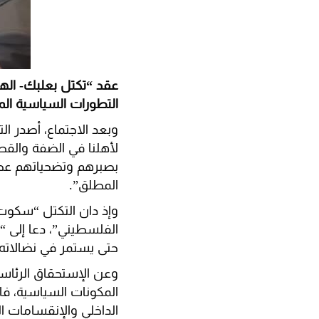
عقد “تكتل بعلبك- الهر
التطورات السياسية الم
وبعد الاجتماع، أصدر ال
لأهلنا في الضفة والق
بصبرهم وتضحياتهم عظيم
المطلق”.
وإذ دان التكتل “سكوت
الفلسطيني”، دعا إلى “
حتى يستمر في نضالاته
وعن الإستحقاق الرئاسي،
المكونات السياسية، فال
الداخلي والإنقسامات الس