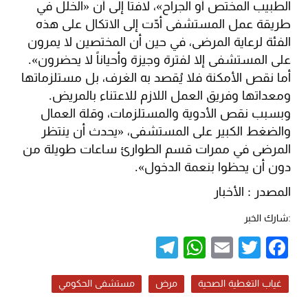
الطبيب المختص أو الجراح»، لافتاً إلى أن «الخلل في
طريقة عمل المستشفى أدّت إلى الاتكال على هذه
الفئة لرعاية المرضى، في حين أن المختصين لا يمرون
على المستشفى إلا لفترة وجيزة وأحياناً لا يحضرون».
أما نقص الأمكنة فلا يُقصد به الغرف، بل مستلزماتها
ومعداتها وفريق العمل اللازم للاعتناء بالمريض.
وبسبب نقص الأدوية والمستلزمات، وقلة العمال
والضغط الكبير على المستشفى، «يحدث أن ينتظر
المرضى في ممرات قسم الطوارئ ساعات طويلة من
دون أن يحظوا بنعمة الدخول».
المصدر : الأخبار
:شارك الخبر
Telegram
WhatsApp
Email
Twitter
Facebook
غياب التغطية الصحية
مرض
مستشفى الحكومي