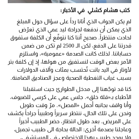
كتب هشام كشلي في الأخبار:
لم يكن الجواب الذي أتانا رداً على سؤال حول المبلغ
الذي يمكن أن ندفعه لجراحة ليد عمي الذي تعرّض
لحادث منتظراً. صحيح أننا كنا نتوقّع أن الكلفة ستفوق
قدرتنا على الدفع، لكن الـ 2500 لم تكن من ضمن
حساباتنا. لذلك كانت الصدمة «عمومية»، واستلزم
الأمر بعض الوقت لنستفيق من هولها، إذ إن كلفة بتر
لأوتار في اليد باتت تُحتسب بمئات وآلاف الدولارات
بسبب غياب التغطية الصحية وعجز الصناديق الضامنة.
كنا قد توجّهنا إلى مدخل الطوارئ حيث استقبلنا
الأطباء بـ«قلة خلق». جلس عمي على كرسي للضيوف،
وأنا واقف بجانبه أحمل «المصل». مرّ وقت طويل
ونحن على تلك الحال، ننتظر سريراً وطبيباً جراحاً يكشف
على المريض. بعد طول انتظار، حضر الطبيب أخيراً
وعاجلنا بصدمة أخرى: الحالة بحاجة الى طبيب تجميل،
ولا يوجد طبيب بهذا الاختصاص في المستشفى،