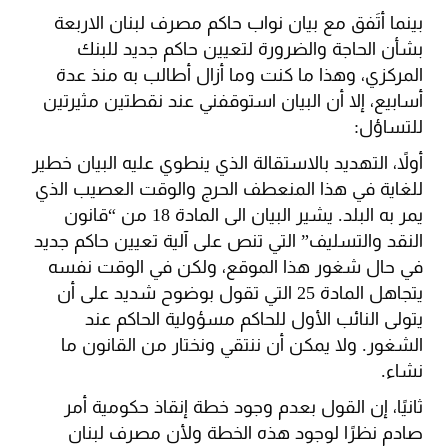
بينما أتَفق مع بيان نواب حاكم مصرف لبنان الاربعة
بشأن الحاجة والضرورة لتعيين حاكم جديد للبنك
المركزي، وهذا ما كنت وما أزال أطالب به منذ عدة
أسابيع، إلا أن البيان استوقفني عند نقطتين مثيرتين
للتساؤل:
أولاً، التهديد بالاستقالة الذي ينطوي عليه البيان خطير
للغاية في هذا المنعطف الحرج والوقت العصيب الذي
يمر به البلد. يشير البيان الى المادة 18 من “قانون
النقد والتسليف” التي تنص على آلية تعيين حاكم جديد
في حال شغور هذا الموقع، ولكن في الوقت نفسه
يتجاهل المادة 25 التي تقول بوضوح شديد على أن
يتولى النائب الأول للحاكم مسؤولية الحاكم عند
الشغور. ولا يمكن أن ننتقي ونختار من القانون ما
نشاء.
ثانيًا، إن القول بعدم وجود خطة إنقاذ حكومية أمر
صادم نظرًا لوجود هذه الخطة ولأن مصرف لبنان