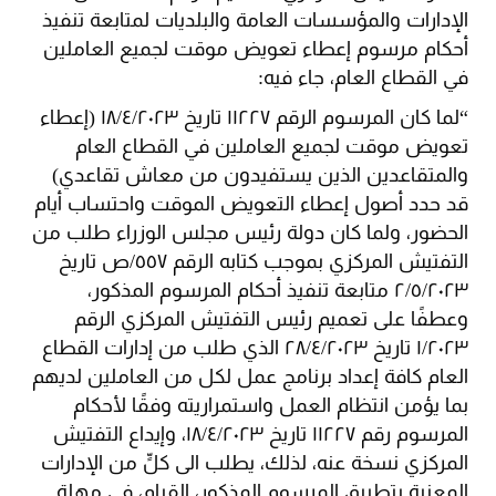
الإدارات والمؤسسات العامة والبلديات لمتابعة تنفيذ
أحكام مرسوم إعطاء تعويض موقت لجميع العاملين
في القطاع العام، جاء فيه:
“لما كان المرسوم الرقم ١١٢٢٧ تاريخ ١٨/٤/٢٠٢٣ (إعطاء
تعويض موقت لجميع العاملين في القطاع العام
والمتقاعدين الذين يستفيدون من معاش تقاعدي)
قد حدد أصول إعطاء التعويض الموقت واحتساب أيام
الحضور، ولما كان دولة رئيس مجلس الوزراء طلب من
التفتيش المركزي بموجب كتابه الرقم ٥٥٧/ص تاريخ
٢/٥/٢٠٢٣ متابعة تنفيذ أحكام المرسوم المذكور،
وعطفًا على تعميم رئيس التفتيش المركزي الرقم
١/٢٠٢٣ تاريخ ٢٨/٤/٢٠٢٣ الذي طلب من إدارات القطاع
العام كافة إعداد برنامج عمل لكل من العاملين لديهم
بما يؤمن انتظام العمل واستمراريته وفقًا لأحكام
المرسوم رقم ١١٢٢٧ تاريخ ١٨/٤/٢٠٢٣، وإيداع التفتيش
المركزي نسخة عنه، لذلك، يطلب الى كلٍّ من الإدارات
المعنية بتطبيق المرسوم المذكور، القيام، في مهلة