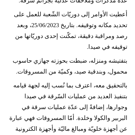
عدّة مذكرات وملاحقات عدلية بجرائم سرقة.
أعطيت الأوامر إلى دوريّات الشّعبة للعمل على
تحديد مكانه وتوقيفه. بتاريخ 25/06/2023، وبعد
رصد ومراقبة دقيقة، تمكّنت إحدى دوريّاتها من
توقيفه في صيدا.
بتفتيشه ومنزله، ضبطت بحوزته جهازي حاسوب
محمول، وبندقية صيد، وكميّة من المسروقات.
بالتحقيق معه، اعترف بما نُسب إليه لجهة قيامه
بتنفيذ العديد من عمليات السّرقة في صيدا
وجوارها، إضافةً إلى عدّة عمليات سرقة في
البربير والكولا وخلدة. أمّا المسروقات فهي عبارة
عن أجهزة خلويّة ومبالغ ماليّة وأجهزة الكترونية