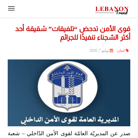
Contact
igation
Us
قوى الأمن تدحض “تلفيقات” شقيقة أحد
أكثر السّجناء تنفيذًا للجرائم
لبنان
يوليو 7, 2026
صدر عن المديريّة العامّة لقوى الأمن الدّاخلي – شعبة