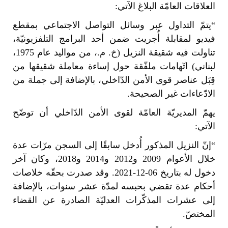
العلاقات العامّة البلاغ الآتي:
“يتمّ التداول عبر وسائل التواصل الاجتماعي بمقطع
فيديو لمقابلة أُجريت ضمن أحد البرامج التلفزيونيّة،
تناولت فيه شقيقة النزيل (خ. م.، من مواليد عام 1975،
لبناني) اتّهامات ملفّقة حول إساءة معاملة شقيقها من
قِبَل عناصر قوى الأمن الدّاخلي، بالإضافة إلى جملة من
الادّعاءات غير الصحيحة.
يهمّ المديريّة العامّة لقوى الأمن الدّاخلي أن توضّح
الآتي:
“إنّ النزيل المذكور أُدخل سابقًا إلى السجن مرّات عدة
خلال الأعوام 2009 و2012 و2014 و2018، وكان آخر
دخول له بتاريخ 06-12-2021. وقد صدرت بحقّه خلاصات
أحكام عدة تقضي بحبسه لمدّة عشر سنوات، بالإضافة
إلى عشرات المذكّرات العدليّة الصادرة عن القضاء
المختصّ.