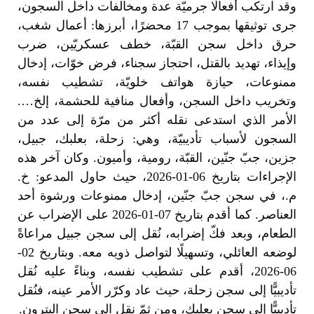
وقد ارتكب أفعالًا جرميّة عدة ومخالفات داخل السجون،
جرى توثيقها بموجب 17 محضرًا، أبرزها: أعمال شغب،
حرق داخل سجن القبّة، خطف عسكريّين، ضرب
وإيذاء، تهديد بالقتل، احتجاز سجناء، فرض خوّات، إدخال
ممنوعات، حيازة هواتف خلويّة، تشطيب نفسه،
وتخريب داخل السجن، وأفعال منافية للحشمة، إلخ….
الأمر الذي استدعى نقله أكثر من مرّة إلى عدد من
السجون لأسباب تأديبيّة، وهي: زحلة، بعلبك، جبيل،
جزين، جبّ جنّين، القبّة، رومية، وأميون. وكان آخر هذه
الإجراءات بتاريخ 06-01-2026، حيث حاول المدعو: خ.
م.، في سجن جبّ جنّين، إدخال ممنوعات ورشوة أحد
العناصر. كما أقدم بتاريخ 07-01-2026 على الإضراب عن
الطعام، وبعد فكّ إضرابه، نُقل إلى سجن جبيل مراعاةً
لوضعه العائلي، وتسهيلًا لتواصل ذويه معه. وبتاريخ 02-
06-2026، أقدم على تشطيب نفسه، وبناءً عليه نُقل
تأديبيًّا إلى سجن زحلة، حيث عاد وكرّر الأمر عينه، فنُقل
تأديبيًّا إلى سجن بعلبك، ومن ثمّ نقل الى سجن البترون.