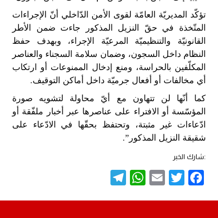
تؤكّد المديريّة العامّة لقوى الأمن الدّاخلي أنّ الإجراءات
المتّخذة في حقّ النزيل المذكور جاءت ضمن الأطر
القانونيّة والتنظيميّة المرعيّة الإجراء، وبهدف حفظ
النظام داخل السجون، وضمان سلامة السجناء والعناصر
المكلّفين بالحراسة، ومنع إدخال الممنوعات أو ارتكاب
أي مخالفات أو أفعال جرميّة داخل أماكن التوقيف.
كما أنّها لن تتهاون مع أيّ محاولة لتشويه صورة
المؤسّسة أو الافتراء على عناصرها عبر أخبار ملفّقة أو
ادّعاءات غير مثبتة، وتحتفظ بحقّها في الادّعاء على
شقيقة النزيل المذكور”.
:شارك الخبر
Telegram
WhatsApp
Email
Twitter
Facebook