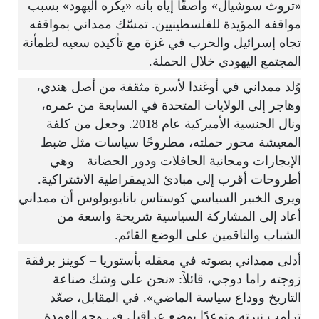
«تروث سوشيال» واصفًا إياه بأنه «يكره اليهود» بسبب
مواقفه المؤيدة للفلسطينيين. تمسّك ممداني بمواقفه
تجاه إسرائيل والحرب في غزة مع تأكيده سعيه لطمأنة
المجتمع اليهودي خلال الحملة.
وُلد ممداني في أوغندا لأسرة مثقفة من أصل هندي،
وهاجر إلى الولايات المتحدة في السابعة من عمره،
ونال الجنسية الأميركية عام 2018. وجعل من كلفة
المعيشة محور حملته، مطروحًا سياسات مثل ضبط
الإيجارات ومجانية الحافلات ودور الحضانة—وهي
أطروحات أقرب إلى مبادئ الديمقراطية الاشتراكية.
ويرى الخبير السياسي كوستاس بانايوبولوس أن ممداني
أعاد إلى المشاركة السياسية شريحة واسعة من
الشباب والناقمين على الوضع القائم.
أدلى ممداني بصوته في معقله بأستوريا – كوينز برفقة
زوجته راما دوجي، قائلاً: «نحن على وشك صناعة
التاريخ ووداع سياسة الماضي». في المقابل، صعّد
ترامب نبرته متوعدًا بوضع عراقيل في وجه العمدة