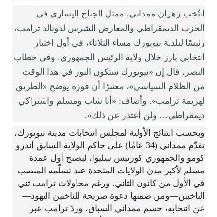
انتُخب زهران ممداني، ممثل الجناح اليساري في
الحزب الديمقراطي والمعارض الشرس لدونالد ترامب،
رئيسًا لبلدية نيويورك مساء الثلاثاء، في أول اختبار
انتخابي بارز خلال ولاية الرئيس الجمهوري. وفي خطاب
النصر، قال إن «نيويورك ستكون النور في هذا الوقت
من الظلام السياسي»، معتبرًا أن فوزه يوضح «الطريق
لهزيمة ترامب». وأضاف: «أنا شاب ومسلم واشتراكي
ديمقراطي… ولن أعتذر عن ذلك».
وبحسب النتائج الأولية لمجلس انتخابات مدينة نيويورك،
تقدّم ممداني (34 عامًا) على حاكم الولاية السابق أندرو
كومو والجمهوري كورتيس سليوا، ليصبح أول عمدة
مسلم لأكبر مدن الولايات المتحدة عند تسلّمه المنصب
في الأول من كانون الثاني. ورغم محاولات ترامب ثني
الناخبين—ومن ضمنها دعوة صريحة للناخبين اليهود—
عن انتخابه، حسم ممداني السباق، وردّ ترامب عبر