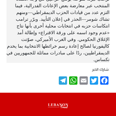
المنتخب عبر معارضة بعض الإعانات الفدرالية، فيما
التزم عدد من قيادات الحزب الديمقراطي—ومنهم
تشاك شومر—الحذر في إعلان التأييد. وبرّر ترامب
انتكاسات حزبه في انتخابات محلية أخرى بأنها نتاج
«عدم وجود اسمه على ورقة الاقتراع» وإطالة أمد
الإغلاق الحكومي. وفي الغرب الأميركي، صوّتت
كاليفورنيا لصالح إعادة رسم خرائطها الانتخابية بما يخدم
الديمقراطيين، ردًا على مبادرات مماثلة للجمهوريين في
تكساس.
:شارك الخبر
Telegram
WhatsApp
Email
Twitter
Facebook