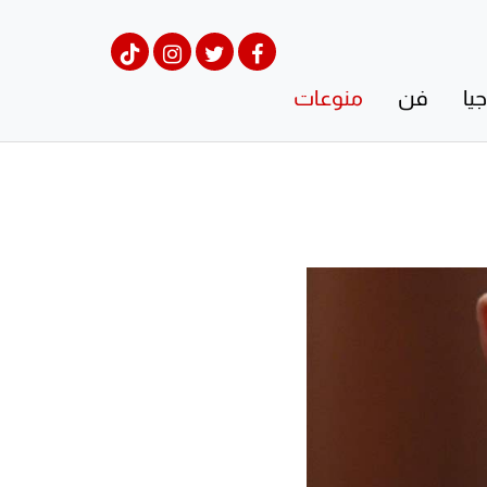
يا
فن
منوعات