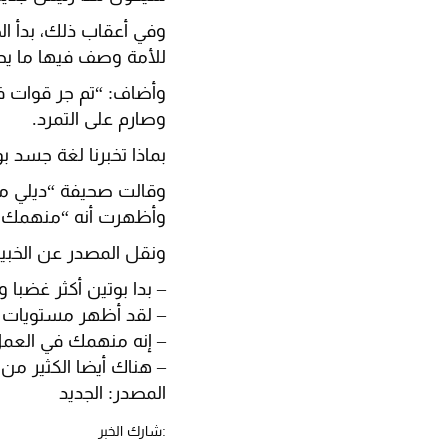
وفي أعقاب ذلك، بدأ ا
للأمة وصف فيها ما يح
وأضاف: “تم جر قوات فا
وصارم على التمرد.
بماذا تخبرنا لغة جسد ب
وقالت صحيفة “ديلي مي
وأظهرت أنه “منهمك ف
ونقل المصدر عن الخبيرة
– بدا بوتين أكثر غضب
– لقد أظهر مستويات ع
– إنه منهمك في العمل،
– هناك أيضا الكثير من
المصدر: الجديد
:شارك الخبر