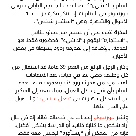
القيام بـ”لا شيء”؟.. هذا تحديدا ما نجح الياباني شوجي
موريموتو في القيام به، إذ ابتكر فكرة درت عليه
الأموال والشهرة، وهي “استئجار شخص”.
الفكرة تقوم على أن يسمح موريموتو للناس
بـ”استئجاره” ليقوم بـ”لا شيء”، فحضوره فقط هو
الخدمة، بالإضافة إلى تقديمه ردود بسيطة في بعض
الأحيان.
وكان الرجل البالغ من العمر 39 عاما، قد استقال من
كل وظيفة حظي بها في حياته، بعد الانتقادات
المستمرة من مدرائه وزملائه يتهمونه فيها بعدم
القيام بأي شيء خلال العمل، مما دفعه إلى التفكير
في استغلال مهاراته في “
فعل لا شيء
” والحصول
على المال منها.
ونشر
موريموتو
إعلانات عن خدماته، قائلا إنه في حال
أراد شخص ما كتابة كتاب، أو الدراسة بشكل أفضل،
فإنه من الممكن أن “يستأجره” ليجلس معه فقط،