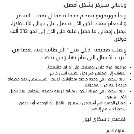
وبالتالي سيركز بشكل أفضل.
وبدأ موريموتو بتقديم خدماته مقابل نفقات السفر
والطعام فقط، لكن الآن يحصل على حوالي 80 دولارا،
ليصل إجمالي ما حصل عليه حتى الآن إلى نحو 282 ألف
دولار.
ونقلت صحيفة “ديلي ميل” البريطانية عنه، بعضا من
أغرب الأعمال التي قام بها، ومن بينها:
مرافقة امرأة خلال توقيعها على أوراق طلاقها.
الذهاب إلى مطعم مع رجل لطلب آيس كريم.
زيارة شخص في وحدة خاصة بمحاولات الانتحار بمستشفى، بعد حصوله
جرعة زائدة من المخدرات.
زيارة شخص في منزله، ليكون بمثابة ذريعة تدفعه للتنظيف بعد تأجيل
الأمر لشهور.
إمضاء الوقت مع أشخاص يشعرون بالملل أو الوحدة، أو يريدون
شخصا يستمع إليهم.
المصدر : سكاي نيوز
:شارك الخبر