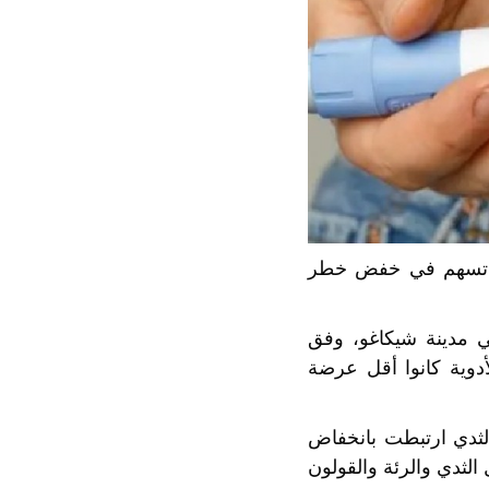
ن أدوية إنقاص الوزن، وخصوصاً أدوية “جي إل بي-1″، قد تسهم في خفض خطر
في مدينة شيكاغو، وفق
دوية كانوا أقل عرضة
الثدي ارتبطت بانخفاض
الثدي والرئة والقولون