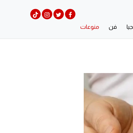
يا
فن
منوعات