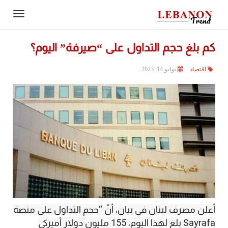
Contact
igation
Us
كم بلغ حجم التداول على “صيرفة” اليوم؟
اقتصاد
يوليو 14, 2023
أعلن مصرف لبنان في بيان، أنّ “حجم التداول على منصة
Sayrafa بلغ لهذا اليوم، 155 مليون دولار أميركي