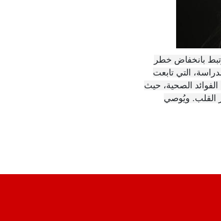
رتبط بانخفاض خطر
يات أمراض القلب. الدراسة، التي تابعت
ؤثر على الفوائد الصحية، حيث
 القلب. ويُوصي