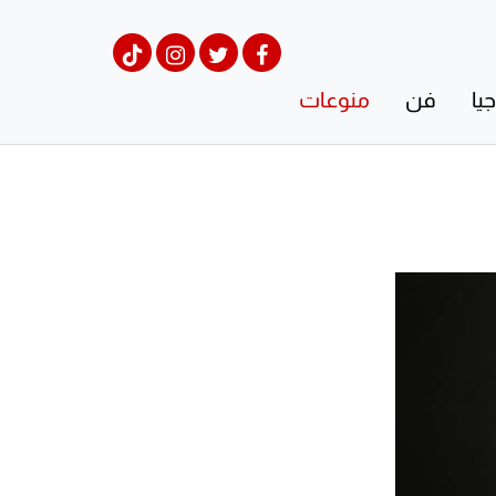
يا
فن
منوعات