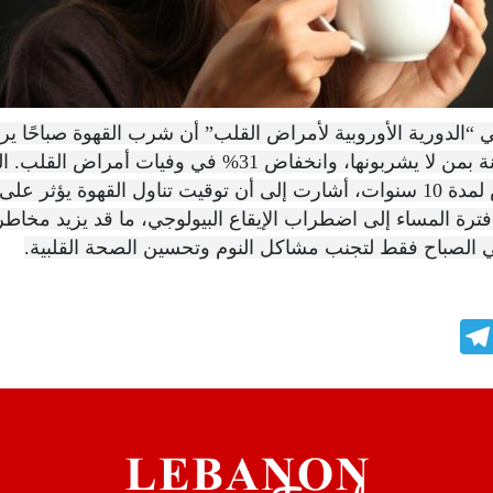
الدورية الأوروبية لأمراض القلب” أن شرب القهوة صباحًا ي
الوفاة بنسبة 16% مقارنة بمن لا يشربونها، وانخفاض 31% في وف
أكثر من 40 ألف شخص لمدة 10 سنوات، أشارت إلى أن توقيت تناول القهوة ي
رة المساء إلى اضطراب الإيقاع البيولوجي، ما قد يزيد مخاطر
في الصباح فقط لتجنب مشاكل النوم وتحسين الصحة القلبية.
Telegram
WhatsAp
E