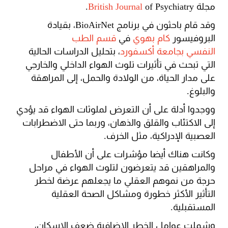
مجلة
of Psychiatry.
British Journal
وقد قام باحثون في برنامج BioAirNet، بقيادة
البروفيسور
كام بهوي
في
قسم الطب
النفسي
بجامعة أكسفورد
، بتحليل الدراسات الحالية
التي تبحث في تأثيرات تلوث الهواء الداخلي والخارجي
على مدار الحياة، من الولادة والحمل، إلى المراهقة
والبلوغ.
ووجدوا أدلة على أن التعرض لملوثات الهواء قد يؤدي
إلى الاكتئاب والقلق والذهان، وربما حتى الاضطرابات
العصبية الإدراكية، مثل الخرف.
وكانت هناك أيضا مؤشرات على أن الأطفال
والمراهقين قد يتعرضون لتلوث الهواء في مراحل
حرجة من نموهم العقلي ما يجعلهم عرضة لخطر
التأثير الأكثر خطورة ومشاكل الصحة العقلية
المستقبلية.
وشملت عوامل الخطر الإضافية ضعف الإسكان،